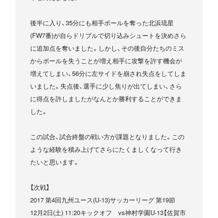
後半に入り、35分にも相手ボールを奪った北浜琉星
(FW7番)が自らドリブルで切り込みシュートを決めさら
に追加点を奪いました。しかし、その後自分たちのミス
からボールを失うことが増え相手に攻撃を許す機会が
増えてしまい、56分に左サイドを崩され失点をしてしま
いました。失点後、選手に少し焦りが出てしまい、さら
に得点を許しましたがなんとか勝利することができま
した。
この試合、試合終盤の戦い方が課題となりました。この
ような経験を積み上げてさらにたくましくなって行き
たいと思います。
【次戦】
2017 第4回九州ユース(U-13)サッカーリーグ 第19節
12月2日(土) 11:20キックオフ vs神村学園U-13【佐賀市