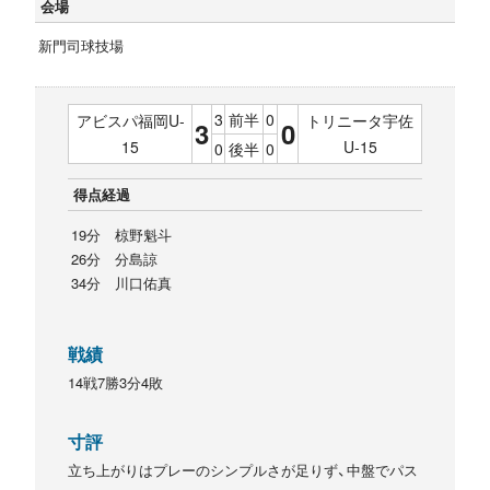
会場
新門司球技場
3
前半
0
アビスパ福岡U-
トリニータ宇佐
3
0
15
U-15
0
後半
0
得点経過
19分 椋野魁斗
26分 分島諒
34分 川口佑真
戦績
14戦7勝3分4敗
寸評
立ち上がりはプレーのシンプルさが足りず、中盤でパス