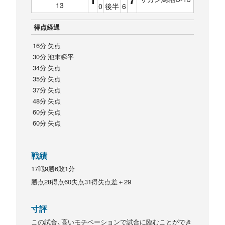
13
0
後半
6
得点経過
16分 失点
30分 池末瞬平
34分 失点
35分 失点
37分 失点
48分 失点
60分 失点
60分 失点
戦績
17戦9勝6敗1分
勝点28得点60失点31得失点差＋29
寸評
この試合、高いモチベーションで試合に臨むことができ