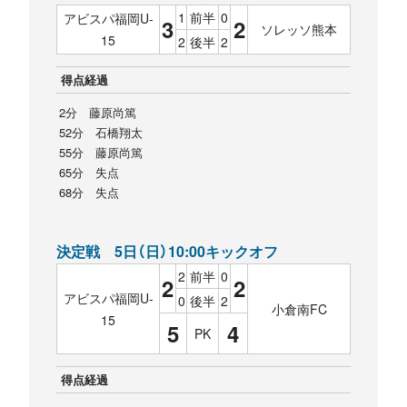
1
前半
0
アビスパ福岡U-
3
2
ソレッソ熊本
15
2
後半
2
得点経過
2分 藤原尚篤
52分 石橋翔太
55分 藤原尚篤
65分 失点
68分 失点
決定戦 5日（日）10:00キックオフ
2
前半
0
2
2
アビスパ福岡U-
0
後半
2
小倉南FC
15
5
4
PK
得点経過