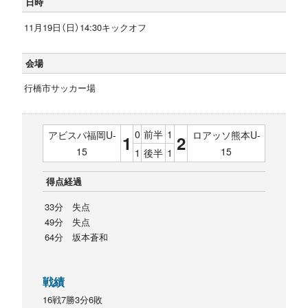
日時
11月19日（日）14:30キックオフ
会場
行橋市サッカー場
0
前半
1
アビスパ福岡U-
ロアッソ熊本U-
1
2
15
15
1
後半
1
得点経過
33分 失点
49分 失点
64分 坂本蒼和
戦績
16戦7勝3分6敗