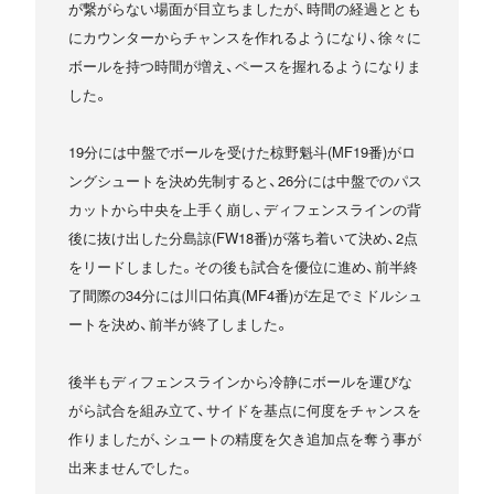
が繋がらない場面が目立ちましたが、時間の経過ととも
にカウンターからチャンスを作れるようになり、徐々に
ボールを持つ時間が増え、ペースを握れるようになりま
した。
19分には中盤でボールを受けた椋野魁斗(MF19番)がロ
ングシュートを決め先制すると、26分には中盤でのパス
カットから中央を上手く崩し、ディフェンスラインの背
後に抜け出した分島諒(FW18番)が落ち着いて決め、2点
をリードしました。その後も試合を優位に進め、前半終
了間際の34分には川口佑真(MF4番)が左足でミドルシュ
ートを決め、前半が終了しました。
後半もディフェンスラインから冷静にボールを運びな
がら試合を組み立て、サイドを基点に何度をチャンスを
作りましたが、シュートの精度を欠き追加点を奪う事が
出来ませんでした。