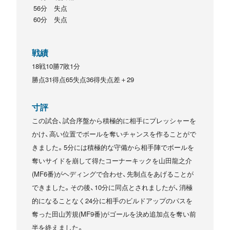
56分 失点
60分 失点
戦績
18戦10勝7敗1分
勝点31得点65失点36得失点差＋29
寸評
この試合、試合序盤から積極的に相手にプレッシャーを
かけ、高い位置でボールを奪いチャンスを作ることがで
きました。5分には積極的な守備から相手陣でボールを
奪いサイドを崩して得たコーナーキックを山田龍之介
(MF6番)がヘディングで合わせ、先制点をあげることが
できました。その後、10分に同点とされましたが、消極
的になることなく24分に相手のビルドアップのパスを
奪った田山芳規(MF9番)がゴールを決め追加点を奪い前
半を終えました。