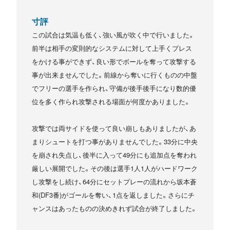
寸評
この試合は気温も低く、強い風が吹く中で行いました。
前半は相手の変則的なシステムに対して上手くプレス
をかける事ができず、良い形でボールを奪って攻撃する
事が出来ませんでした。前線から奪いに行くものの中盤
でフリーの選手を作られ、守備が後手後手になり数的優
位を多く作られ攻撃される場面が何度かありました。
攻撃では両サイドを使って良い崩しもありましたが、あ
まりシュートを打つ事がありませんでした。33分に中央
を崩され失点し、後半に入って49分にも追加点を奪われ
厳しい展開でした。その後は選手1人1人がハードワーク
し攻撃をし続け、64分にセットプレーの流れから坂本蒼
和(DF3番)がゴールを奪い、1点を返しました。さらにチ
ャンスはあったものの決めきれず試合が終了しました。