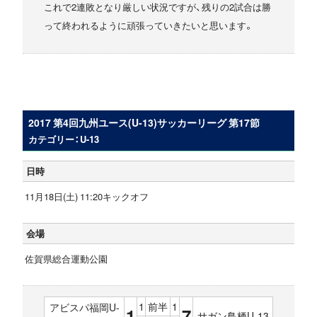
これで2連敗となり厳しい状況ですが、残りの2試合は勝
って終われるように頑張っていきたいと思います。
2017 第4回九州ユース(U-13)サッカーリーグ 第17節
カテゴリー：U-13
日時
11月18日(土) 11:20キックオフ
会場
佐賀県総合運動公園
1
前半
1
アビスパ福岡U-
1
7
サガン鳥栖U-13