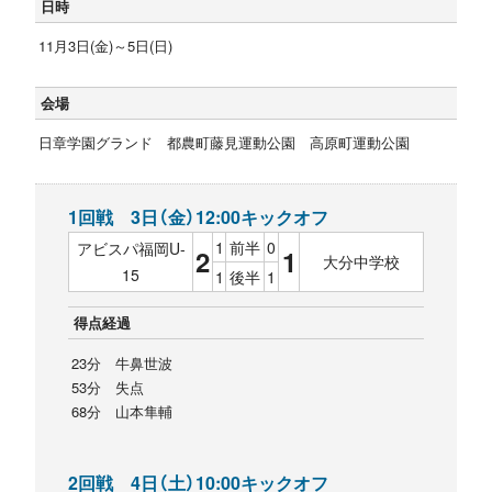
日時
11月3日(金)～5日(日)
会場
日章学園グランド 都農町藤見運動公園 高原町運動公園
1回戦 3日（金）12:00キックオフ
1
前半
0
アビスパ福岡U-
2
1
大分中学校
15
1
後半
1
得点経過
23分 牛鼻世波
53分 失点
68分 山本隼輔
2回戦 4日（土）10:00キックオフ