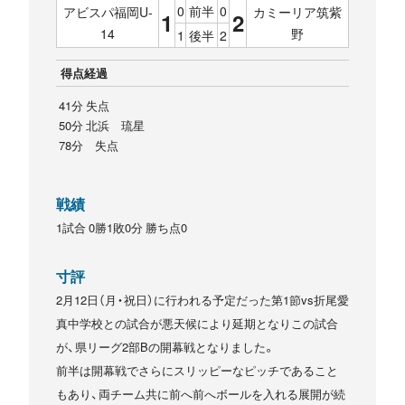
0
前半
0
アビスパ福岡U-
カミーリア筑紫
1
2
14
野
1
後半
2
得点経過
41分 失点
50分 北浜 琉星
78分 失点
戦績
1試合 0勝1敗0分 勝ち点0
寸評
2月12日（月・祝日）に行われる予定だった第1節vs折尾愛
真中学校との試合が悪天候により延期となりこの試合
が、県リーグ2部Bの開幕戦となりました。
前半は開幕戦でさらにスリッピーなピッチであること
もあり、両チーム共に前へ前へボールを入れる展開が続