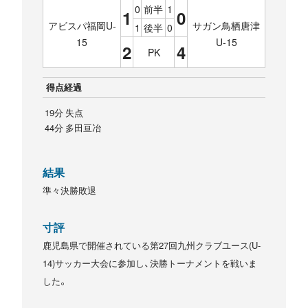
0
前半
1
1
0
アビスパ福岡U-
サガン鳥栖唐津
1
後半
0
15
U-15
2
4
PK
得点経過
19分 失点
44分 多田亘冶
結果
準々決勝敗退
寸評
鹿児島県で開催されている第27回九州クラブユース(U-
14)サッカー大会に参加し、決勝トーナメントを戦いま
した。