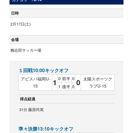
日時
2月17日(土)
会場
桷志田サッカー場
１回戦10:00キックオフ
0
前半
0
アビスパ福岡U-
太陽スポーツク
1
0
15
ラブU-15
1
後半
0
得点経過
31分 藤原尚篤
準々決勝13:10キックオフ