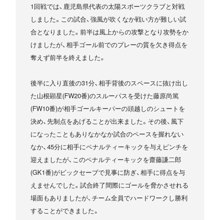
1回戦では、鹿児島県代表の太陽スポーツクラブと対戦
しました。この試合、強風が吹くなか戦い方が難しい試
合となりました。前半は風上からの攻撃となり攻勢をか
けましたが、相手ゴール前でのプレーの質を欠き得点を
奪えず前半を終えました。
後半に入り直後の31分、相手背後のスペースに抜け出し
た山根顕星(FW20番)のスルーパスを受けた藤原尚篤
(FW10番)が相手ゴールキーパーの頭越しのシュートを
決め、先制点をあげることが出来ました。その後、風下
になったこともありなかなか試合のペースを握れない
なか、45分に相手にペナルティーキックを与えピンチを
迎えましたが、このペナルティーキックを齋藤謙二郎
(GK1番)がビックセーブで見事に防ぎ、相手に得点を与
えませんでした。試合終了間際にゴールを脅かさせれる
場面もありましたが、チーム全員でハードワークし勝利
することができました。