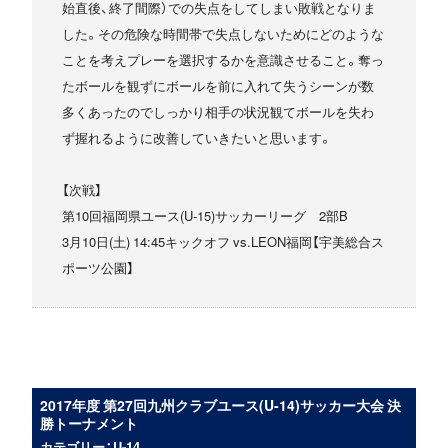
始直後、終了間際）での失点をしてしまい敗戦となりま
した。その危険な時間帯で失点しないためにどのような
ことを考えプレーを選択するかを意識させること。奪っ
たボールを観ずにボールを前に入れて失うシーンが数
多くあったのでしっかり相手の状況観てボールを失わ
ず握れるように改善していきたいと思います。
【次戦】
第10回福岡県ユース(U-15)サッカーリーグ 2部B
3月10日(土) 14:45キックオフ vs.LEON福岡【宇美総合ス
ポーツ公園】
2017年度 第27回九州クラブユース(U-14)サッカー大会 決
勝トーナメント
カテゴリー：U-14