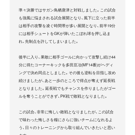
準々決勝ではサガン鳥栖唐津と対戦しました。この試合
も強風に悩まされる試合展開となり、風下に立った前半
は相手の攻撃を凌ぐ時間帯が多い展開となり、前半19分
には相手シュートをGKが弾いたこぼれ球を押し込ま
れ、先制点を許してしまいました。
後半に入り、果敢に相手ゴールに向かって攻撃し続け44
分に得たコーナーキックを多田亘冶(MF14番)がヘディ
ングで決め同点としました。その後も逆転を目指し攻め
続けましたが、あと一歩のところで得点が奪えず延長戦
となりました。延長戦でもチャンスを作りましたがゴー
ルを奪うことができず、PK戦で敗戦となりました。
この試合、非常に悔しい敗戦となりましたが、この試合
で味わった悔しさを糧にさらに強いチームになれるよ
う、日々のトレーニングから取り組んでいきたいと思い