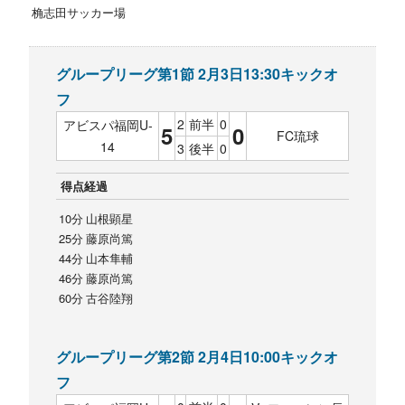
桷志田サッカー場
グループリーグ第1節 2月3日13:30キックオ
フ
2
前半
0
アビスパ福岡U-
5
0
FC琉球
14
3
後半
0
得点経過
10分 山根顕星
25分 藤原尚篤
44分 山本隼輔
46分 藤原尚篤
60分 古谷陸翔
グループリーグ第2節 2月4日10:00キックオ
フ