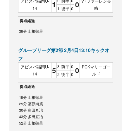
0
前半
0
アビスパ福岡U-
V・ファーレン長
1
0
14
崎
1
後半
0
得点経過
39分 山根顕星
グループリーグ第2節 2月4日13:10キックオ
フ
3
前半
0
アビスパ福岡U-
FCKマリーゴー
5
0
14
ルド
2
後半
0
得点経過
15分 山根顕星
29分 藤原尚篤
30分 多田亘冶
43分 多田亘冶
52分 山根顕星