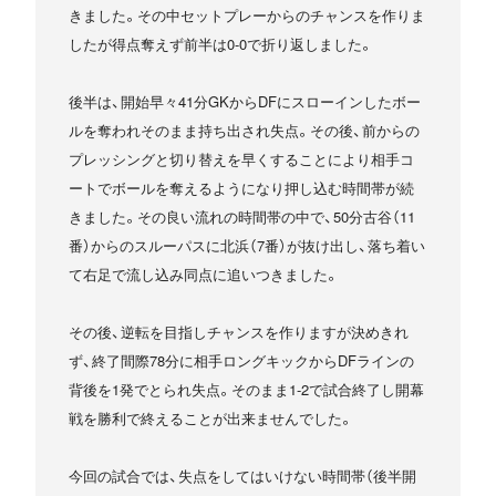
きました。その中セットプレーからのチャンスを作りま
したが得点奪えず前半は0-0で折り返しました。
後半は、開始早々41分GKからDFにスローインしたボー
ルを奪われそのまま持ち出され失点。その後、前からの
プレッシングと切り替えを早くすることにより相手コ
ートでボールを奪えるようになり押し込む時間帯が続
きました。その良い流れの時間帯の中で、50分古谷（11
番）からのスルーパスに北浜（7番）が抜け出し、落ち着い
て右足で流し込み同点に追いつきました。
その後、逆転を目指しチャンスを作りますが決めきれ
ず、終了間際78分に相手ロングキックからDFラインの
背後を1発でとられ失点。そのまま1-2で試合終了し開幕
戦を勝利で終えることが出来ませんでした。
今回の試合では、失点をしてはいけない時間帯（後半開