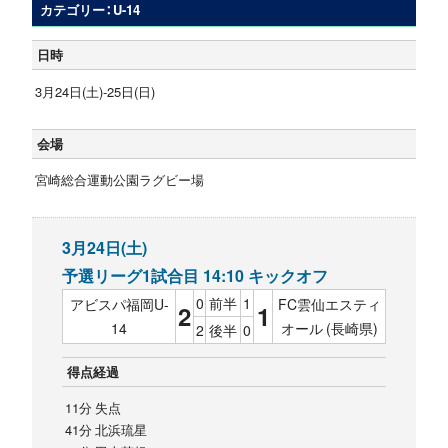
カテゴリー：U-14
日時
3月24日(土)-25日(日)
会場
宮崎総合運動公園ラグビー場
3月24日(土)
予選リーグ1試合目 14:10 キックオフ
0
前半
1
アビスパ福岡U-
FC雲仙エスティ
2
1
14
オール (長崎県)
2
後半
0
得点経過
11分 失点
41分 北浜琉星