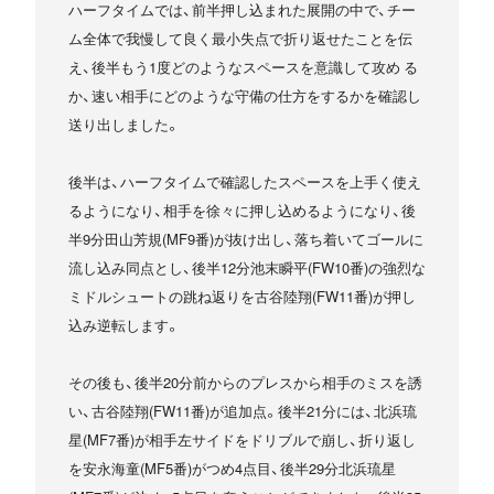
ハーフタイムでは、前半押し込まれた展開の中で、チー
ム全体で我慢して良く最小失点で折り返せたことを伝
え、後半もう1度どのようなスペースを意識して攻め る
か、速い相手にどのような守備の仕方をするかを確認し
送り出しました。
後半は、ハーフタイムで確認したスペースを上手く使え
るようになり、相手を徐々に押し込めるようになり、後
半9分田山芳規(MF9番)が抜け出し、落ち着いてゴールに
流し込み同点とし、後半12分池末瞬平(FW10番)の強烈な
ミドルシュートの跳ね返りを古谷陸翔(FW11番)が押し
込み逆転します。
その後も、後半20分前からのプレスから相手のミスを誘
い、古谷陸翔(FW11番)が追加点。後半21分には、北浜琉
星(MF7番)が相手左サイドをドリブルで崩し、折り返し
を安永海童(MF5番)がつめ4点目、後半29分北浜琉星