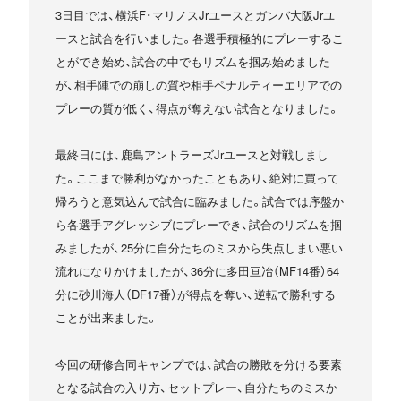
3日目では、横浜F･マリノスJrユースとガンバ大阪Jrユ
ースと試合を行いました。各選手積極的にプレーするこ
とができ始め、試合の中でもリズムを掴み始めました
が、相手陣での崩しの質や相手ペナルティーエリアでの
プレーの質が低く、得点が奪えない試合となりました。
最終日には、鹿島アントラーズJrユースと対戦しまし
た。ここまで勝利がなかったこともあり、絶対に買って
帰ろうと意気込んで試合に臨みました。試合では序盤か
ら各選手アグレッシブにプレーでき、試合のリズムを掴
みましたが、25分に自分たちのミスから失点しまい悪い
流れになりかけましたが、36分に多田亘冶（MF14番）64
分に砂川海人（DF17番）が得点を奪い、逆転で勝利する
ことが出来ました。
今回の研修合同キャンプでは、試合の勝敗を分ける要素
となる試合の入り方、セットプレー、自分たちのミスか