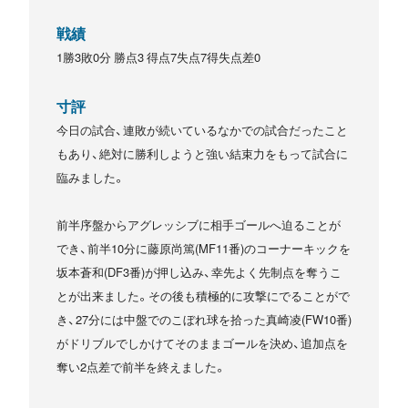
戦績
1勝3敗0分 勝点3 得点7失点7得失点差0
寸評
今日の試合、連敗が続いているなかでの試合だったこと
もあり、絶対に勝利しようと強い結束力をもって試合に
臨みました。
前半序盤からアグレッシブに相手ゴールへ迫ることが
でき、前半10分に藤原尚篤(MF11番)のコーナーキックを
坂本蒼和(DF3番)が押し込み、幸先よく先制点を奪うこ
とが出来ました。その後も積極的に攻撃にでることがで
き、27分には中盤でのこぼれ球を拾った真崎凌(FW10番)
がドリブルでしかけてそのままゴールを決め、追加点を
奪い2点差で前半を終えました。