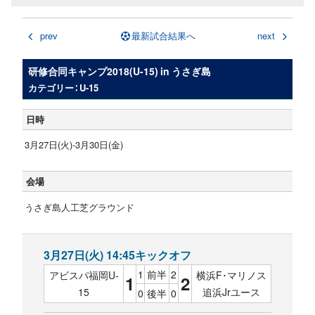
prev
最新試合結果へ
next
研修合同キャンプ2018(U-15) in うさぎ島
カテゴリー：U-15
日時
3月27日(火)-3月30日(金)
会場
うさぎ島人工芝グラウンド
3月27日(火) 14:45キックオフ
1
前半
2
アビスパ福岡U-
横浜F･マリノス
1
2
15
追浜Jrユース
0
後半
0