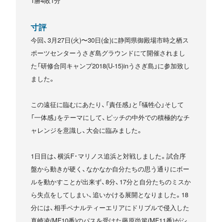
1勝4敗1分
寸評
今回、3月27日(火)〜30日(金)に静岡県御殿場市時之栖ス
ポーツセンターうさぎ島グラウンドにて開催されまし
た「研修合同キャンプ2018(U-15)inうさぎ島」に参加致し
ました。
この遠征に臨むにあたり、「責任感」と「犠牲心」そして
「一体感」をテーマにして、ピッチの中外での積極的なチ
ャレンジを意識し、大会に臨みました。
1日目は、横浜F･マリノス追浜と対戦しました。試合序
盤から動きが硬く、なかなか自分たちの思う通りにボー
ルを動かすことが出来ず、8分、17分と自分たちのミスか
ら失点をしてしまい、追いかける展開となりました。18
分には、相手ペナルティーエリアにドリブルで侵入した
真崎凌(MF10番)のパスを受けた藤原尚篤(MF11番)がシ