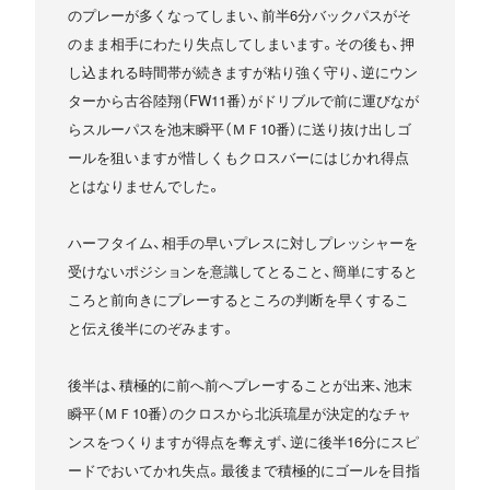
のプレーが多くなってしまい、前半6分バックパスがそ
のまま相手にわたり失点してしまいます。その後も、押
し込まれる時間帯が続きますが粘り強く守り、逆にウン
ターから古谷陸翔（FW11番）がドリブルで前に運びなが
らスルーパスを池末瞬平（ＭＦ10番）に送り抜け出しゴ
ールを狙いますが惜しくもクロスバーにはじかれ得点
とはなりませんでした。
ハーフタイム、相手の早いプレスに対しプレッシャーを
受けないポジションを意識してとること、簡単にすると
ころと前向きにプレーするところの判断を早くするこ
と伝え後半にのぞみます。
後半は、積極的に前へ前へプレーすることが出来、池末
瞬平（ＭＦ10番）のクロスから北浜琉星が決定的なチャ
ンスをつくりますが得点を奪えず、逆に後半16分にスピ
ードでおいてかれ失点。最後まで積極的にゴールを目指