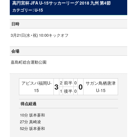
高円宮杯 JFA U-15サッカーリーグ 2018 九州 第4節
カテゴリー：U-15
日時
3月21日(水・祝) 10:00キックオフ
会場
嘉島町総合運動公園
2
前半
0
アビスパ福岡U-
サガン鳥栖唐津
3
0
15
U-15
1
後半
0
得点経過
10分 坂本蒼和
27分 真崎凌
52分 坂本蒼和