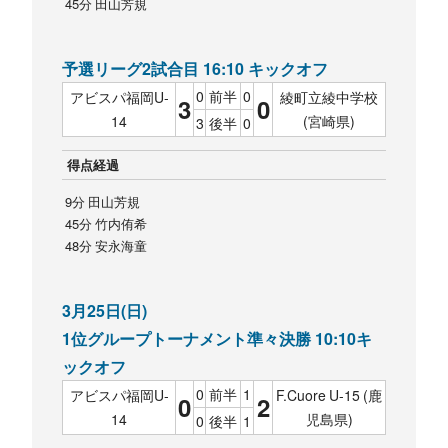
45分 田山芳規
予選リーグ2試合目 16:10 キックオフ
0
前半
0
アビスパ福岡U-
綾町立綾中学校
3
0
14
(宮崎県)
3
後半
0
得点経過
9分 田山芳規
45分 竹内侑希
48分 安永海童
3月25日(日)
1位グループトーナメント準々決勝 10:10キ
ックオフ
0
前半
1
アビスパ福岡U-
F.Cuore U-15 (鹿
0
2
14
児島県)
0
後半
1