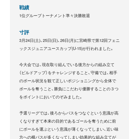
戦績
1位グループトーナメント準々決勝敗退
寸評
3月24日(土)、25日(日)、26日(月)に宮崎県で第12回フェニ
ックスジュニアユースカップ(U-15)が行われました。
今大会では、現在取り組んでいる後方からの組み立て
（ビルドアップ）をチャレンジすること、守備では、相手
のボール状況を観て正しいポジショニングから全体で
ボールを奪うこと、勝負にこだわり優勝することの３つ
をポイントにおいてのぞみました。
予選リーグでは、後ろからパスをつなぐという意識が高
くなりすぎて本来の目的であるゴールを奪うために前
にボールを運ぶという意識が薄くなってしまい、近い味
方への横パスが多くなってしまい効果的な組み立てが