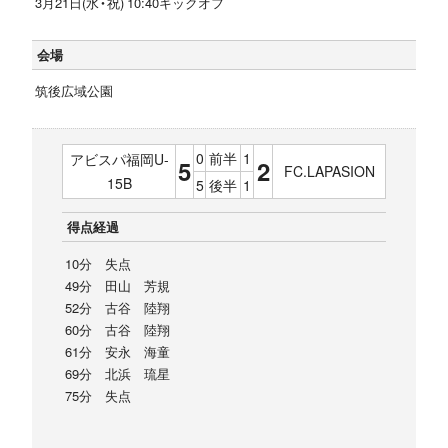
3月21日(水・祝) 10:40キックオフ
会場
筑後広域公園
0
前半
1
アビスパ福岡U-
5
2
FC.LAPASION
15B
5
後半
1
得点経過
10分 失点
49分 田山 芳規
52分 古谷 陸翔
60分 古谷 陸翔
61分 安永 海童
69分 北浜 琉星
75分 失点