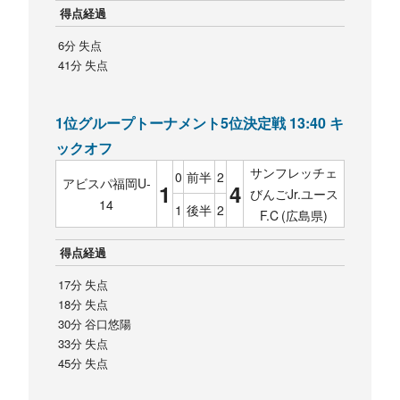
得点経過
6分 失点
41分 失点
1位グループトーナメント5位決定戦 13:40 キ
ックオフ
サンフレッチェ
0
前半
2
アビスパ福岡U-
1
4
びんごJr.ユース
14
1
後半
2
F.C (広島県)
得点経過
17分 失点
18分 失点
30分 谷口悠陽
33分 失点
45分 失点