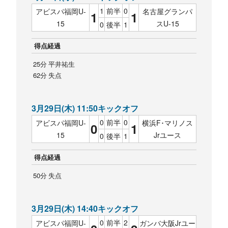
1
前半
0
アビスパ福岡U-
名古屋グランパ
1
1
15
スU-15
0
後半
1
得点経過
25分 平井祐生
62分 失点
3月29日(木) 11:50キックオフ
0
前半
0
アビスパ福岡U-
横浜F･マリノス
0
1
15
Jrユース
0
後半
1
得点経過
50分 失点
3月29日(木) 14:40キックオフ
0
前半
2
アビスパ福岡U-
ガンバ大阪Jrユー