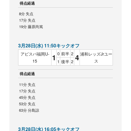
得点経過
8分 失点
17分 失点
19分 藤原尚篤
3月28日(水) 11:50キックオフ
0
前半
2
アビスパ福岡U-
浦和レッズJrユー
1
4
15
ス
1
後半
2
得点経過
11分 失点
17分 失点
45分 失点
53分 失点
63分 分島諒
3月28日(水) 16:05キックオフ