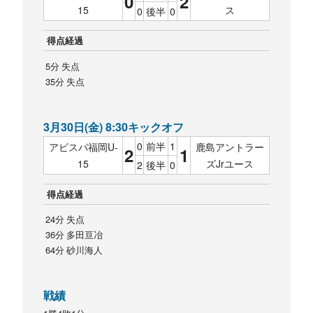
0
2
15
ス
0
後半
0
得点経過
5分 失点
35分 失点
3月30日(金) 8:30キックオフ
0
前半
1
アビスパ福岡U-
鹿島アントラー
2
1
15
ズJrユース
2
後半
0
得点経過
24分 失点
36分 多田亘冶
64分 砂川海人
戦績