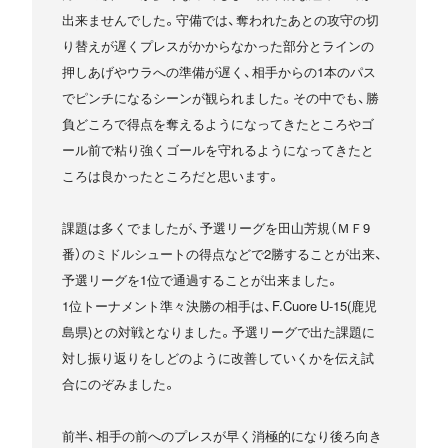
出来ませんでした。守備では、奪われたあとの攻守の切
り替えが遅くプレスがかからなかった部分とラインの
押しあげやウラへの準備が遅く、相手からの1本のパス
でピンチになるシーンが観られました。その中でも、勝
負どころで得点を奪えるようになってきたところやゴ
ール前で粘り強くゴールを守れるようになってきたと
ころは良かったところだと思います。
課題は多くでましたが、予選リーグを田山芳規（ＭＦ9
番）のミドルシュートの得点などで2勝することが出来、
予選リーグを1位で通過することが出来ました。
1位トーナメント準々決勝の相手は、F.Cuore U-15(鹿児
島県)との対戦となりました。予選リーグで出た課題に
対し振り返りをしどのように改善していくかを伝え試
合にのぞみました。
前半、相手の前へのプレスが早く消極的になり後ろ向き