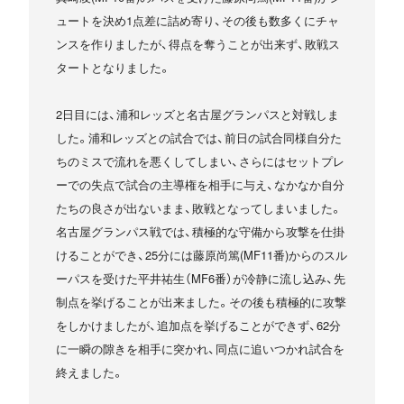
ュートを決め1点差に詰め寄り、その後も数多くにチャ
ンスを作りましたが、得点を奪うことが出来ず、敗戦ス
タートとなりました。
2日目には、浦和レッズと名古屋グランパスと対戦しま
した。浦和レッズとの試合では、前日の試合同様自分た
ちのミスで流れを悪くしてしまい、さらにはセットプレ
ーでの失点で試合の主導権を相手に与え、なかなか自分
たちの良さが出ないまま、敗戦となってしまいました。
名古屋グランパス戦では、積極的な守備から攻撃を仕掛
けることができ、25分には藤原尚篤(MF11番)からのスル
ーパスを受けた平井祐生（MF6番）が冷静に流し込み、先
制点を挙げることが出来ました。その後も積極的に攻撃
をしかけましたが、追加点を挙げることができず、62分
に一瞬の隙きを相手に突かれ、同点に追いつかれ試合を
終えました。