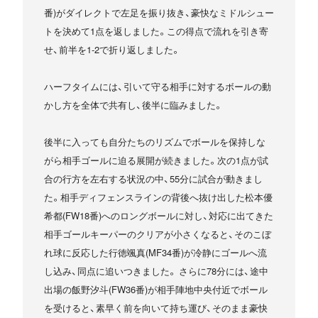
番)がダイレクトで左足を振り抜き、豪快なミドルシュー
トを決めて1点を返しました。この得点で流れを引き寄
せ、前半を1-2で折り返しました。
ハーフタイムには、引いて守る相手に対するボールの動
かし方を全体で共有し、後半に臨みました。
後半に入っても自分たちのリズムでボールを保持しな
がら相手ゴールに迫る展開が続きました。次の1点が試
合の行方を左右する状況の中、55分に試合が動きまし
た。相手ディフェンスラインの背後へ抜け出した松本優
希都(FW18番)へのロングボールに対し、対応に出てきた
相手ゴールキーパーのクリアが小さくなると、そのこぼ
れ球に反応した行徳颯真(MF34番)が冷静にゴールへ流
し込み、同点に追いつきました。 さらに78分には、途中
出場の飯野汐斗(FW36番)が相手陣地中央付近でボール
を受けると、素早く前を向いて持ち運び、そのまま豪快