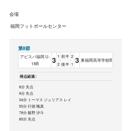
会場
福岡フットボールセンター
第8節
1
前半
2
アビスパ福岡 U-
3
3
東福岡高等学校B
18B
2
後半
1
得点経過：
8分 失点
9分 失点
34分 トーマス ジュリアス レイ
55分 行徳 颯真
78分 飯野 汐斗
85分 失点