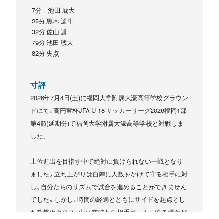
7分 池田 琥大
25分 黒木 遥斗
32分 佐山 謙
79分 池田 琥大
82分 失点
寸評
2026年7月4日(土)に福岡大学附属大濠高等学校グラウン
ドにて、高円宮杯JFA U-18 サッカーリーグ2026福岡1部
第4節(延期分)で福岡大学附属大濠高等学校と対戦しま
した。
上位進出を目指す中で絶対に負けられない一戦となり
ました。立ち上がりは自陣に人数をかけて守る相手に対
し、自分たちのリズムで試合を進めることができません
でした。しかし、時間の経過とともにサイドを起点とし
た攻撃やクロス、中央突破から相手ゴールへ迫る場面が