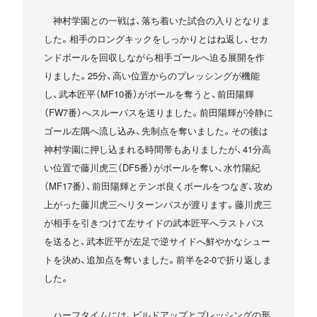
神村学園との一戦は、落ち着いた試合の入りとなりま
した。相手のロングキックをしっかりとはね返し、セカ
ンドボールを回収しながら相手ゴールへ迫る展開を作
りました。25分、高い位置からのプレッシングが機能
し、武本匠平（MF10番）がボールを奪うと、前田陽輝
（FW7番）へスルーパスを送りました。前田陽輝が冷静に
ゴール左隅へ流し込み、先制点を奪いました。その後は
神村学園に押し込まれる時間帯もありましたが、41分高
い位置で藤川虎三（DF5番）がボールを奪い、水竹陽紀
（MF17番）、前田陽輝とテンポ良くボールをつなぎ、攻め
上がった藤川虎三へリターンパスが渡ります。藤川虎三
が相手を引きつけて左サイドの武本匠平へラストパス
を送ると、武本匠平が左足で逆サイドへ鮮やかなシュー
トを決め、追加点を奪いました。前半を2-0で折り返しま
した。
ハーフタイムには、ビルドアップとプレッシングの形