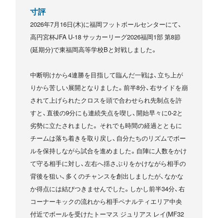
寸評
2026年7月16日(木)に福岡フットボールセンターにて、
高円宮杯JFA U-18 サッカーリーグ2026福岡1部 第8節
(延期分)で東福岡高等学校Bと対戦しました。
中断明けから4連勝を目指して臨んだ一戦は、立ち上が
りから苦しい展開となりました。前半8分、右サイドを崩
されて上げられたクロスを頭で合わせられ先制点を許
すと、直後の9分にも連続失点を喫し、開始早々に0-2と
劣勢に立たされました。 それでも時間の経過とともに
チームは落ち着きを取り戻し、自分たちのリズムでボー
ルを保持しながら試合を進めました。自陣に人数をかけ
て守る相手に対し、左右へ揺さぶりをかけながら相手の
背後を狙い、多くのチャンスを創出しましたが、なかな
か得点には結びつきませんでした。しかし前半34分、右
コーナーキックの流れから相手ペナルティエリア中央
付近でボールを受けたトーマス ジュリアス レイ(MF32