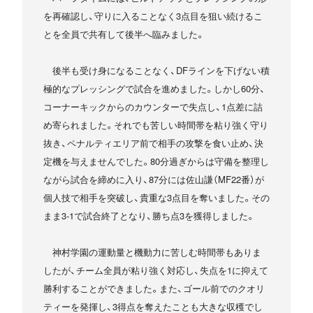
を再確認し、守りに入ることなく3点目を狙い続けるこ
とを全員で共有して後半へ臨みました。
後半も受け身になることなく、DFラインを下げない積
極的なプレッシングで試合を進めました。しかし60分、
コーナーキックからのカウンターで失点し、1点差に詰
め寄られました。それでも苦しい時間帯を粘り強く守り
抜き、ペナルティエリア前で相手の攻撃を食い止め、決
定機を与えませんでした。80分過ぎからは守備を整理し
ながら試合を締めに入り、87分には佐山謙（MF22番）が
個人技で相手を突破し、貴重な3点目を奪いました。その
まま3-1で試合終了となり、勝ち点3を獲得しました。
神村学園の運動量と機動力に苦しむ時間帯もありま
したが、チーム全員が粘り強く対応し、失点を1に抑えて
勝利することができました。また、ゴール前でのクオリ
ティーを発揮し、3得点を奪えたことも大きな収穫でし