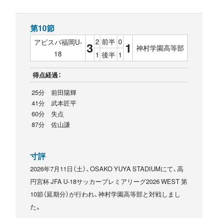
第10節
2
前半
0
アビスパ福岡U-
3
1
神村学園高等部
18
1
後半
1
得点経過：
25分 前田陽輝
41分 武本匠平
60分 失点
87分 佐山謙
寸評
2026年7月11日（土）、OSAKO YUYA STADIUMにて、高
円宮杯 JFA U-18サッカープレミアリーグ2026 WEST 第
10節（延期分）が行われ、神村学園高等部と対戦しまし
た。