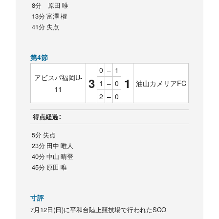
8分 原田 唯
13分 富澤 櫂
41分 失点
第4節
0
–
1
アビスパ福岡U-
3
1
1
–
0
油山カメリアFC
11
2
–
0
得点経過：
5分 失点
23分 田中 唯人
40分 中山 晴登
45分 原田 唯
寸評
7月12日(日)に平和台陸上競技場で行われたSCO