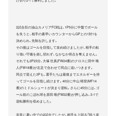
げ切り2-1で勝利しました。
2試合目の油山カメリアFC戦は、1P5分に中盤でボール
を失うと、相手の素早いカウンターからGPとの1対1を
決められ、先制を許します。
その後はゴールを目指して攻め続けましたが、相手の粘
り強い守備を崩し切れず、なかなか得点を奪えません。
それでも2P23分、大塚 壮真(FW24番)のクロスに田中 唯
人(FW18番)が左足で合わせて同点に追いつきます。
同点で迎えた3Pも、選手たちは最後までエネルギーを持
ってゴールを目指し続けます。40分に中山 晴登(MF14
番)のミドルシュートが決まり逆転。さらに45分には、ゴ
ール前のこぼれ球を原田 唯(FW22番)が押し込み、3-1で
逆転勝利を収めました。
非常に暑い中での2試合でしたが、相手を上回る「戦う姿