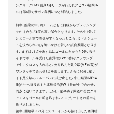
ングリーグU-12 前期1部リーグが行われアビスパ福岡U-
12は第6節でサガン鳥栖U-12と対戦しました。
前半、酷暑の中、両チームともに前線からプレッシング
をかけ合う、強度の高い試合となります。その中4分、7
分とゴール前で寄せが甘くなったところ、ミドルシュー
トを決められ2点を追いかける苦しい試合展開となりま
す。まずは、1点を返す為にゴールに向かうと9分、右サ
イドでボールを受けた富澤櫂(FW13番)がグラウンダー
で中にクロスを入れると、走り込んだ足立駿(MF10番)が
ワンタッチで合わせ1点を返します。さらに16分、左サ
イド足立駿のスルーパスに抜け出した、中山晴登(MF14
番)が中へ折り返すと北島栄治(FW11番)が中で合わせ、
同点に追いつきます。しかし、前半終了間際20分にクリ
アミスをゴールに叩き込まれ、2−3でリードされ前半を
折り返しました。
後半、開始早々21分にスローインから抜け出した西田晴