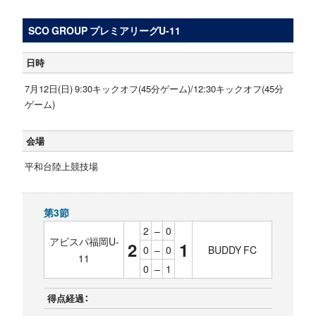
SCO GROUP プレミアリーグU-11
日時
7月12日(日) 9:30キックオフ(45分ゲーム)/12:30キックオフ(45分
ゲーム)
会場
平和台陸上競技場
第3節
2
–
0
アビスパ福岡U-
2
1
0
–
0
BUDDY FC
11
0
–
1
得点経過：