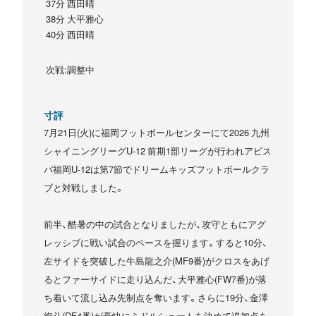
37分 西田晴
38分 大平雅心
40分 西田晴
次戦:調整中
寸評
7月21日(火)に福岡フットボールセンターにて2026 九州
シャイニングリーグU-12 前期1部リーグが行われアビス
パ福岡U-12は第7節でドリームキッズフットボールクラ
ブと対戦しました。
前半、酷暑の中の試合となりましたが、攻守ともにアグ
レッシブに戦い試合のペースを握ります。すると10分、
左サイドを突破した牛島龍之介(MF9番)がクロスをあげ
るとファーサイドに走り込んだ、大平雅心(FW7番)が落
ち着いて流し込み先制点を奪います。さらに19分、金澤
絢斗(DF4番)が豪快にミドルシュートを決めて追加点を