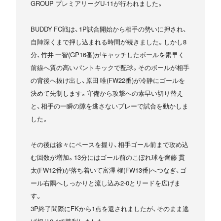
GROUP プレミアリーグU-11が行われました。
BUDDY FC戦は、1P試合開始から相手の勢いに押され、
自陣深くまで押し込まれる時間が続きました。しかし8
分、竹井 一智(GP16番)がキャッチしたボールを素早く
前線へ質の高いパントキックで配球。そのボールが相手
の背後へ抜け出し、原田 唯(FW22番)が冷静にゴールを
決めて先制します。守備から攻撃への素早い切り替え
と、相手の一瞬の隙を逃さないプレーで試合を動かしま
した。
その後は徐々にペースを握り、相手ゴール前まで攻め込
む回数が増加。13分にはゴール前のこぼれ球を齊藤 貫
太(FW12番)が落ち着いて富澤 櫂(FW13番)へつなぎ、ゴ
ール右隅へしっかりと流し込み2-0とリードを広げま
す。
3P終了間際にFKから1点を返されましたが、そのまま逃