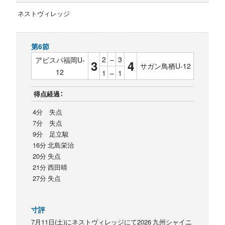
ネストヴィレッジ
第6節
2
–
3
アビスパ福岡U-
3
4
サガン鳥栖U-12
12
1
–
1
得点経過：
4分 失点
7分 失点
9分 足立駿
16分 北島栄治
20分 失点
21分 西田晴
27分 失点
寸評
7月11日(土)にネストヴィレッジにて2026 九州シャイニ