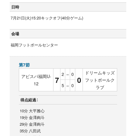
日時
7月21日(火)15:20キックオフ(40分ゲーム)
会場
福岡フットボールセンター
第7節
ドリームキッズ
2
–
0
アビスパ福岡U-
7
0
フットボールク
12
5
–
0
ラブ
得点経過：
10分 大平雅心
19分 金澤絢斗
29分 金澤絢斗
35分 八田武