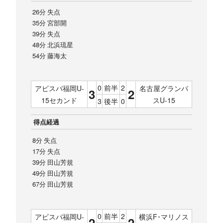
26分 失点
35分 宮部開
39分 失点
48分 北浜琉星
54分 藤海太
0
前半
2
アビスパ福岡U-
名古屋グランパ
3
2
15セカンド
スU-15
3
後半
0
得点経過
8分 失点
17分 失点
39分 田山芳規
49分 田山芳規
67分 田山芳規
0
前半
2
アビスパ福岡U-
横浜F･マリノス
2
2