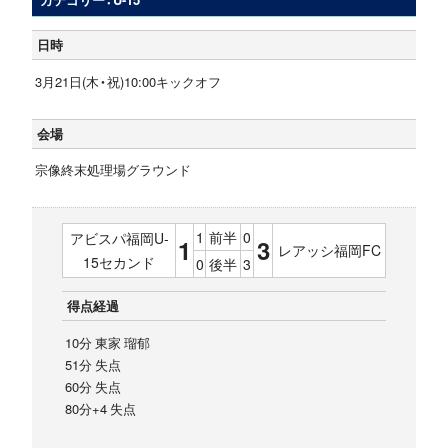
日時
3月21日(木・祝)10:00キックオフ
会場
宗像終末処理場グラウンド
1
前半
0
アビスパ福岡U-
1
3
レアッシ福岡FC
15セカンド
0
後半
3
得点経過
10分 東家 瑠郁
51分 失点
60分 失点
80分+4 失点