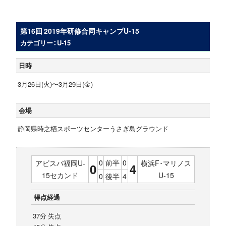
第16回 2019年研修合同キャンプU-15
カテゴリー：U-15
日時
3月26日(火)〜3月29日(金)
会場
静岡県時之栖スポーツセンターうさぎ島グラウンド
0
前半
0
アビスパ福岡U-
横浜F･マリノス
0
4
15セカンド
U-15
0
後半
4
得点経過
37分 失点