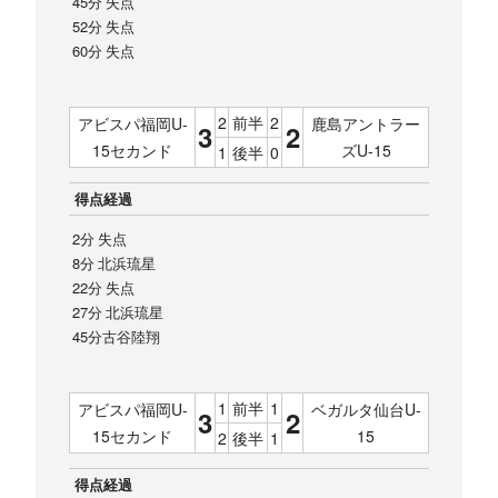
45分 失点
52分 失点
60分 失点
2
前半
2
アビスパ福岡U-
鹿島アントラー
3
2
15セカンド
ズU-15
1
後半
0
得点経過
2分 失点
8分 北浜琉星
22分 失点
27分 北浜琉星
45分古谷陸翔
1
前半
1
アビスパ福岡U-
ベガルタ仙台U-
3
2
15セカンド
15
2
後半
1
得点経過