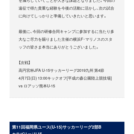
を減らしていくことが大きな課題となりました。今回の
遠征で得た貴重な経験を今後の活動に活かし、次の試合
に向けてしっかりと準備していきたいと思います。
最後に、今回の研修合同キャンプに参加するに当たり多
大なご尽力を賜りました主催の横浜F･マリノスのスタ
ッフの皆さま本当にありがとうございました。
【次戦】
高円宮杯JFA U-15サッカーリーグ2019九州 第4節
4月7日(日) 13:00キックオフ[平成の森公園陸上競技場]
vs ロアッソ熊本U-15
第11回福岡県ユース(U-15)サッカーリーグ2部B
カテゴリー：U-15