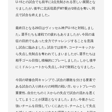
U-15との試合でも前半に2点先制される苦しい展開とな
りましたが、後半に北浜琉星(FW7番)が2得点を奪い、同
点で試合を終えました。
最終日となる29日はヴィッセル神戸U-15と対戦しまし
た。選手たちも連戦での疲れもありましたが、今回の遠
征の目的でもあった全力でチャレンジすることを意識
し試合に臨みました。試合では前半、コーナーキックか
ら失点し先制点を奪われてしまいましたが、選手たちは
相手ゴール目指し積極的にプレーしました。しかし後半
にミドルシュートから失点し、0-2で敗戦となりました。
今回の研修合同キャンプで、試合の勝敗を分ける要素で
ある試合の入り終わりの時間の戦い方、セットプレーの
重要性、自分たちのミスからの失点で試合の流れを悪く
してしまうことが課題となりました。また、今後さらに
強いチームを目指していくにあたり、チームとして失点