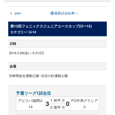
prev
最新試合結果へ
第13回フェニックスジュニアユースカップ(Uー15)
カテゴリー：U-14
日時
2019.3.29(金)～3.31(日)
会場
宮崎県総合運動公園・生目の杜運動公園
予選リーグ1試合目
1
前半
0
アビスパ福岡U-
FC中津グラシア
3
0
14
ス
2
後半
0