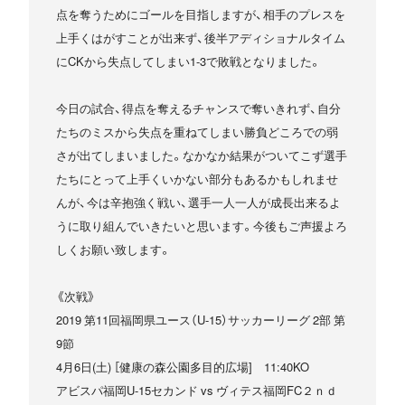
点を奪うためにゴールを目指しますが、相手のプレスを
上手くはがすことが出来ず、後半アディショナルタイム
にCKから失点してしまい1-3で敗戦となりました。
今日の試合、得点を奪えるチャンスで奪いきれず、自分
たちのミスから失点を重ねてしまい勝負どころでの弱
さが出てしまいました。なかなか結果がついてこず選手
たちにとって上手くいかない部分もあるかもしれませ
んが、今は辛抱強く戦い、選手一人一人が成長出来るよ
うに取り組んでいきたいと思います。今後もご声援よろ
しくお願い致します。
《次戦》
2019 第11回福岡県ユース（U-15）サッカーリーグ 2部 第
9節
4月6日(土) ［健康の森公園多目的広場] 11:40KO
アビスパ福岡U-15セカンド vs ヴィテス福岡FC２ｎｄ