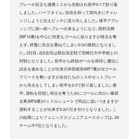
プレーが目立ち連携ミスから先制され前半0-1で折り返
しました。ハーフタイム、自信を持って前向きにチャレ
ンジしようと伝えピッチに送り出しました。後半アグレ
ッシブに前へ前へプレー出来るようになり、西村活輝
(MF10番)を中心に何度もゴールに迫りますが得点を奪
えず、終盤に失点を重ねてしまい0-3の敗戦となりまし
た。2日目、2試合目は順位決定戦で宮崎日大中学校との
対戦となりました。前半から終始ボールを保持し優位に
試合を進めることが出来川井田稜弥(MF7番)の2ゴール
でリードを奪いますが自分たちのミスやセットプレー
から失点をしてしまい前半を2-3で折り返しました。後
半、逆転を目指し得点を奪うためにゴールに向かい篠原
太希(MF8番)のミドルシュートで同点に追いつきますが
逆転することが出来ず3-3の引き分けとなりました。こ
の結果によりフェニックスジュニアユースカップは、24
チーム中7位となりました。