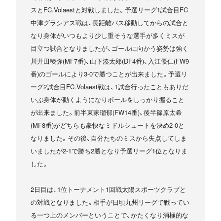
スとFC.Volaestと対戦しました。予選リーグ1試合目FC
中津グラシアス戦は、長距離バス移動してからの試合と
なり身体がいつもより少し重そうな選手が多くミスが
目立つ試合となりましたが、ゴールに向かう姿勢は強く
川井田稜弥(MF7番)、山下湊太郎(DF4番)、入江優仁(FW9
番)のゴールにより3-0で勝つことが出来ました。予選リ
ーグ2試合目FC.Volaest戦は、1試合行ったこともありだ
いぶ身体が動くようになりボールをしっかり握ること
が出来ました。前半東家瑠郁(FW14番)、後半篠原太希
(MF8番)がどちらも豪快なミドルシュートを決め2-0と
なりました。その後、自分たちのミスから失点してしま
いましたが2-1で勝ち2勝となり予選リーグ1位となりま
した。
2日目は、1位トーナメント1回戦太陽スポーツクラブと
の対戦となりました。相手が日頃九州リーグで戦ってい
る一つ上のメンバーということで、かたくなり消極的な