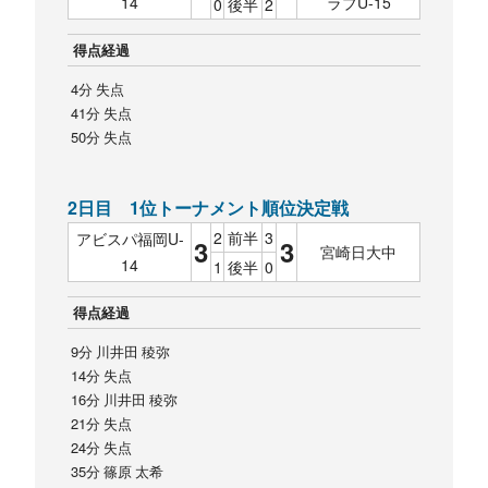
14
ラブU-15
0
後半
2
得点経過
4分 失点
41分 失点
50分 失点
2日目 1位トーナメント順位決定戦
2
前半
3
アビスパ福岡U-
3
3
宮崎日大中
14
1
後半
0
得点経過
9分 川井田 稜弥
14分 失点
16分 川井田 稜弥
21分 失点
24分 失点
35分 篠原 太希