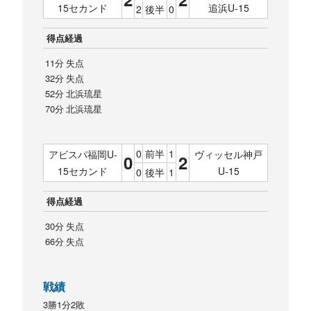
15セカンド
追浜U-15
2
後半
0
得点経過
11分 失点
32分 失点
52分 北浜琉星
70分 北浜琉星
0
前半
1
アビスパ福岡U-
ヴィッセル神戸
0
2
15セカンド
U-15
0
後半
1
得点経過
30分 失点
66分 失点
戦績
3勝1分2敗