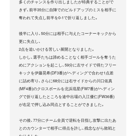
多くのチャンスを作り出しましたが特典することがで
きず、前半35分に自陣でのビルドアップのミスを相手に
奪われて失点し前半を0-1で折り返しました。
後半に入り、50分には相手に与えたコーナーキックから
更に失点し、
2点を追いかける苦しい展開となりました。
しかし、選手たちは諦めることなく相手ゴールを奪うた
めにアクションを起こし、59分に左サイドで得たフリー
キックを伊藤晃希(DF3番)がヘディングで合わせ1点差
に詰め寄り、さらに68分には右サイドからの川口佑真
(MF4番)のクロスボールを北浜琉星(FW7番)がヘディン
グで折り返したところを途中出場の入江優仁(FW36番)
が右足で押し込み同点とすることができました。
その後、77分にチーム全員で逆転を目指し攻撃に出たあ
とのカウンターで相手に得点を許し、残念ながら敗戦と
なりました。