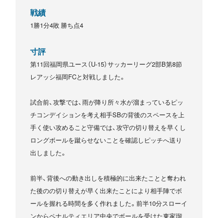
戦績
1勝1分4敗 勝ち点4
寸評
第11回福岡県ユース（U-15）サッカーリーグ2部B第8節
レアッシ福岡FCと対戦しました。
試合前、攻撃では、雨が降り所々水が溜まっているピッ
チコンデイションを考え相手SBの背後のスペースを上
手く使い攻めること守備では、攻守の切り替えを早くし
ロングボールを蹴らせないことを確認しピッチへ送り
出しました。
前半、背後への動き出しを積極的に出来たことと奪われ
た後のの切り替えが早く出来たことにより相手陣でボ
ールを握れる時間を多く作れました。前半10分スローイ
ンからペナルティエリア中央でボールを受けた東家瑠