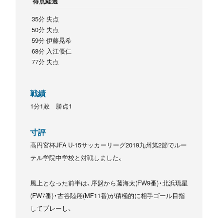
得点経過
35分 失点
50分 失点
59分 伊藤晃希
68分 入江優仁
77分 失点
戦績
1分1敗 勝点1
寸評
高円宮杯JFA U-15サッカーリーグ2019九州第2節でルー
テル学院中学校と対戦しました。
風上となった前半は、序盤から藤海太(FW9番)・北浜琉星
(FW7番)・古谷陸翔(MF11番)が積極的に相手ゴール目指
してプレーし、