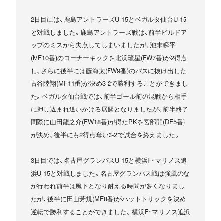
2日目には、鹿島アントラーズU-15とベガルタ仙台U-15
と対戦しました。鹿島アントラーズ戦は、前半ビルドア
ップのミスから失点してしまいましたが、池末瞬平
(MF10番)のコーナーキックを北浜琉星(FW7番)が2得点
し、さらに後半には藤海太(FW9番)のパスに抜け出した
古谷陸翔(MF11番)が決め3-2で勝利することができまし
た。ベガルタ仙台戦では、前半ゴール前の混戦から相手
に押し込まれ追いかける展開となりましたが、前半終了
間際に山田龍之介(FW18番)が得たPKを宮部開(DF5番)
が決め、後半にも2得点奪い3-2で試合を終えました。
3日目では、名古屋グランパスU-15と横浜F･マリノス追
浜U-15と対戦しました。名古屋グランパス戦は強風のな
か行われ前半は風下となり耐える時間が多くなりまし
たが、後半に田山芳規(MF8番)がハットトリックを決め
逆転で勝利することができました。横浜F･マリノス追浜