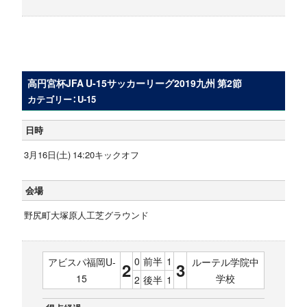
高円宮杯JFA U-15サッカーリーグ2019九州 第2節
カテゴリー：U-15
日時
3月16日(土) 14:20キックオフ
会場
野尻町大塚原人工芝グラウンド
0
前半
1
アビスパ福岡U-
ルーテル学院中
2
3
15
学校
2
後半
1