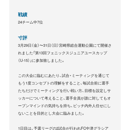
戦績
24チーム中7位
寸評
3月29日（金）〜31日（日）宮崎県総合運動公園にて開催さ
れました「第13回フェニックスジュニアユースカップ
（U-15）」に参加致しました。
この大会に臨むにあたり、試合・ミーティングを通じて
もう1度コンセプトの理解をすること、毎試合前に選手
たちだけでミーティングを行い戦い方、目標を設定しサ
ッカーについて考えること、選手全員が誰に対してもオ
ープンマインドの気持ちを持ち、ピッチ内外人任せにし
ないことを目的とし大会に臨みました。
1日目は、予選リーグの2試合が行われFC中津グラシア