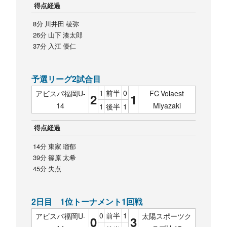
得点経過
8分 川井田 稜弥
26分 山下 湊太郎
37分 入江 優仁
予選リーグ2試合目
1
前半
0
アビスパ福岡U-
FC Volaest
2
1
14
Miyazaki
1
後半
1
得点経過
14分 東家 瑠郁
39分 篠原 太希
45分 失点
2日目 1位トーナメント1回戦
0
前半
1
アビスパ福岡U-
太陽スポーツク
0
3