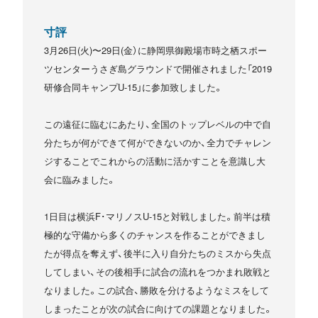
寸評
3月26日(火)〜29日(金）に静岡県御殿場市時之栖スポー
ツセンターうさぎ島グラウンドで開催されました「2019
研修合同キャンプU-15」に参加致しました。
この遠征に臨むにあたり、全国のトップレベルの中で自
分たちが何ができて何ができないのか、全力でチャレン
ジすることでこれからの活動に活かすことを意識し大
会に臨みました。
1日目は横浜F･マリノスU-15と対戦しました。前半は積
極的な守備から多くのチャンスを作ることができまし
たが得点を奪えず、後半に入り自分たちのミスから失点
してしまい、その後相手に試合の流れをつかまれ敗戦と
なりました。この試合、勝敗を分けるようなミスをして
しまったことが次の試合に向けての課題となりました。