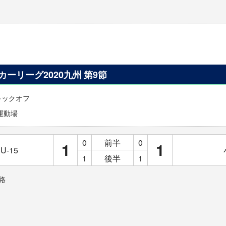
ッカーリーグ2020九州 第9節
0キックオフ
運動場
0
前半
0
1
1
-15
1
後半
1
路