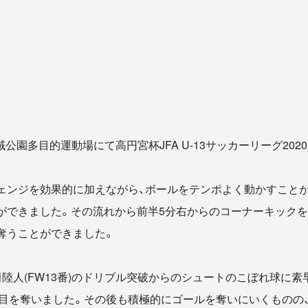
広域公園多目的運動場にて高円宮杯JFA U-13サッカーリーグ202
ェンジを効果的に加えながら、ボールをテンポよく動かすことが
できました。その流れから前半5分右からのコーナーキックを小浦
奪うことができました。
陸人(FW13番)のドリブル突破からのシュートのこぼれ球に
2点目を奪いました。その後も積極的にゴールを奪いにいくものの