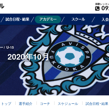
体験レッス
09
ー
U-15
 2020年10月
トップ
選手紹介
コーチ
スケジュール
試合日程・結果