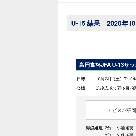
U-15 結果 2020年1
高円宮杯JFA U-13サ
10月24日(土）17:1
日時
筑後広域公園多目的
会場
アビスパ福岡U
2分 小浦拓実
得点経過
8分 久保拓夢