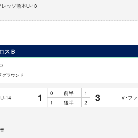
 ソレッソ熊本U-13
クロス B
KO
芝グラウンド
0
前半
1
1
3
-14
V・ファ
1
後半
2
音