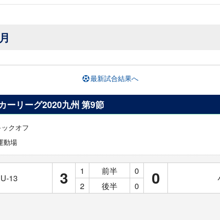
0月
最新試合結果へ
ッカーリーグ2020九州 第9節
0キックオフ
運動場
1
前半
0
3
0
-13
2
後半
0