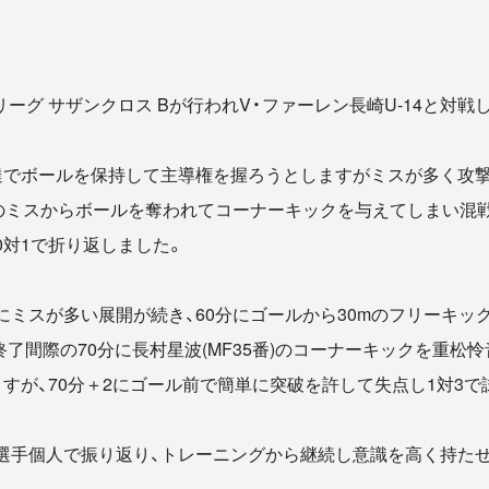
20 Jリーグ サザンクロス Bが行われV・ファーレン長崎U-14と対
達でボールを保持して主導権を握ろうとしますがミスが多く攻
達のミスからボールを奪われてコーナーキックを与えてしまい混
0対1で折り返しました。
にミスが多い展開が続き、60分にゴールから30mのフリーキッ
了間際の70分に長村星波(MF35番)のコーナーキックを重松怜音
すが、70分＋2にゴール前で簡単に突破を許して失点し1対3で
選手個人で振り返り、トレーニングから継続し意識を高く持た