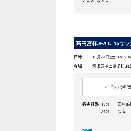
高円宮杯JFA U-15サ
10月24日(土）15:3
日時
筑後広域公園多目的
会場
アビスパ福岡U
45分 田中航
得点経過
74分 失点
戦績