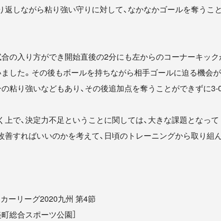
り返しながら粘り強い守りに対して、なかなかゴールを奪うことが
合の入り方ができ開始直後の2分にも左からのコーナーキックから
いました。その後もボールを持ちながら相手ゴールに迫る機会が
ーの粘り強いなどもあり、その後追加点を奪うことができずに3-
く上で、決定力不足ということに関しては、大きな課題となって
改善すればいいのかを考えて、日頃のトレーニングから取り組
サッカーリーグ2020九州 第4節
5［宇美町総合スポーツ公園］