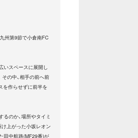
0九州第9節で小倉南FC
広いスペースに展開し
。その中、相手の前へ前
スを作らせずに前半を
するのか、場所やタイミ
駆け上がった小坂レオン
田中航路(MF29番)が