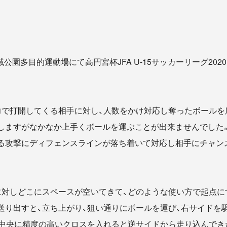
広域公園多目的運動場にて高円宮杯JFA U-15サッカーリーグ202
力で打開してくる相手に対し、人数をかけ対応し奪ったボールを
しますがなかなか上手くボールを運ぶことが出来ませんでした
る攻撃にディフェンスラインが落ち着いて対応し相手にチャン
に対しどこにスペースが空いてきて、どのような使い方で起点に
送り出すと、立ち上がり、狙い通りにボールを運び、右サイドを
)が中央に精度の高いクロスを入れると逆サイドから走り込んできた