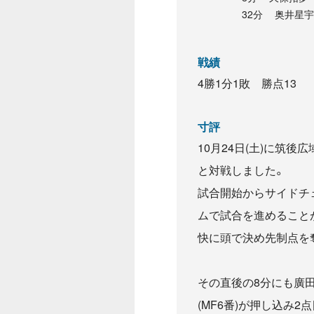
32分 奥井星宇
戦績
4勝1分1敗 勝点13
寸評
10月24日(土)に筑後
と対戦しました。
試合開始からサイドチ
ムで試合を進めることが
快に頭で決め先制点を
その直後の8分にも廣田
(MF6番)が押し込み