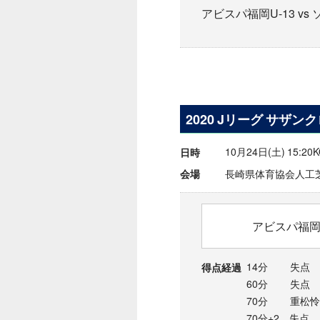
アビスパ福岡U-13 vs
2020 Jリーグ サザン
10月24日(土) 15:20
日時
長崎県体育協会人工
会場
アビスパ福岡U
14分 失点
得点経過
60分 失点
70分 重松怜
70分+2 失点