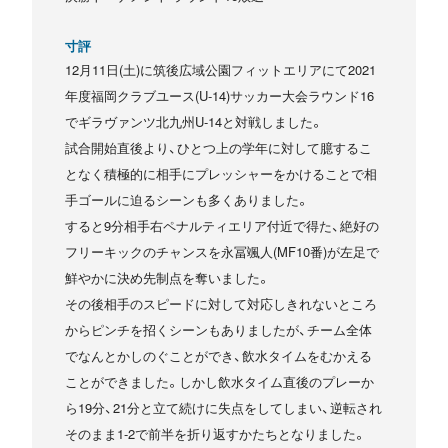
寸評
12月11日(土)に筑後広域公園フィットエリアにて2021
年度福岡クラブユース(U-14)サッカー大会ラウンド16
でギラヴァンツ北九州U-14と対戦しました。
試合開始直後より、ひとつ上の学年に対して臆するこ
となく積極的に相手にプレッシャーをかけることで相
手ゴールに迫るシーンも多くありました。
すると9分相手右ペナルティエリア付近で得た、絶好の
フリーキックのチャンスを永冨颯人(MF10番)が左足で
鮮やかに決め先制点を奪いました。
その後相手のスピードに対して対応しきれないところ
からピンチを招くシーンもありましたが、チーム全体
でなんとかしのぐことができ、飲水タイムをむかえる
ことができました。しかし飲水タイム直後のプレーか
ら19分、21分と立て続けに失点をしてしまい、逆転され
そのまま1-2で前半を折り返すかたちとなりました。