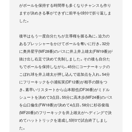
がボールを保持する時間帯も多くなりチャンスも作り
ますが決めきる事ができずに前半を0対0で折り返しま
した。
後半はもう一度自分たちが主導権を握る為に、迫力の
あるプレッシャーをかけてボールを奪いに行き、32分
に奥井星宇(MF28番)のパスに井上井上雄太(FW19番)が
抜け出し右足で決めて先制しました。その後も自分た
ちでボールを保持しながら、45分にコーナーキックの
こぼれ球を井上雄太が押し込んで追加点を入れ、54分
にフリーキックを小浦拓実(DF12番)が相手の隙をつ
き、素早いリスタートから山本順也(DF36番)がミドル
シュートを決めて3点目、55分に高木歩(MF24番)のパス
を山口倫生(FW18番)が決めて4点目、58分に杉谷俊哉
(MF20番)のフリーキックを井上雄太がヘディングで決
めてハットトリックを達成し5対0で試合終了しまし
た。