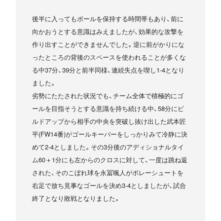
後半に入ってもボールを保持する時間帯もあり、前に
向かおうとする意識はみえましたが、効果的な攻撃を
作り出すことができませんでした。逆に前がかりにな
ったところの背後のスペースを使われることが多くな
る中37分、39分と前半同様、連続失点を喫し1-4となり
ました。
劣勢にたたされた状況でも、チーム全体で積極的にゴ
ールを目指そうとする意識を持ち続ける中、58分にビ
ルドアップから相手の中央を突破し抜け出した武本匠
平(FW14番)がゴールキーパーをしっかりみて冷静に決
めて2-4としました。その3分後のアディショナルタイ
ム60＋1分にも左からのクロスに対して、一度は跳ね返
された、そのこぼれ球を永冨颯人がボレーシュートを
右足で放ち見事なゴールを決め3-4としましたが、試合
終了となり敗戦となりました。