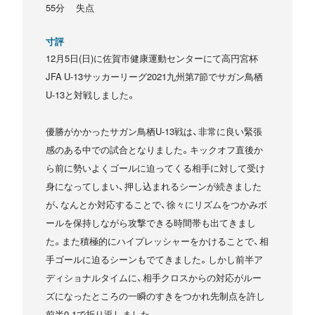
55分 失点
寸評
12月5日(日)に佐賀市健康運動センターにて高円宮杯
JFA U-13サッカーリーグ2021九州第7節でサガン鳥栖
U-13と対戦しました。
優勝がかかったサガン鳥栖U-13戦は、非常に良い緊張
感のある中での試合となりました。キックオフ直後か
ら前に勢いよくゴールに迫ってくる相手に対して受け
身になってしまい、押し込まれるシーンが続きました
が、なんとか対応することで、徐々にリズムをつかみボ
ールを保持しながら攻撃できる時間帯も出てきまし
た。また積極的にハイプレッシャーをかけることで、相
手ゴールに迫るシーンもでてきました。しかし前半ア
ディショナルタイムに、相手クロスからの対応がルー
ズになったところの一瞬のすきをつかれ先制点を許し
前半0-1で折り返しました。