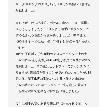
リーグ サザンクロス Bが行われサガン鳥栖U-14唐津と
対戦しました。
立ち上がりから積極的にボールを奪いにいき主導権を
握ろうとしましたが、ミスが多く相手にカウンターで
攻め込まれる場面が何度かありましたが、中島源太
(GK41番)を中心に粘り強く守備をし得点を与えません
でした。
19分に下山誠史(DF30番)のクロスボールを井上雄太
(FW19番)が流し高木歩(MF24番)が右足で豪快に決めて
先制しました。その後はセットプレーでチャンスを作
りますが、追加点を奪うことができずにいましたが、34
分に奥井星宇(MF28番)のパスを井上雄太と山口倫生
(FW18番)のコンビネーションで中央を崩し、最後は山
口倫生が決めて前半を2対0で折り返しました。
後半は相手の勢いある攻撃に押し込まれる場面もあり