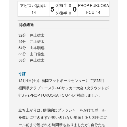
0
前半
0
アビスパ福岡U-
PROP FUKUOKA
5
0
14
FCU-14
5
後半
0
得点経過
32分 井上雄太
45分 井上雄太
54分 山本順也
55分 山口倫生
58分 井上雄太
寸評
12月4日(土)に福岡フットボールセンターにて第35回
福岡県クラブユース(U-14)サッカー大会 1次ラウンドが
行われPROP FUKUOKA FC U-14と対戦しました。
立ち上がりは、積極的にプレッシャーをかけてボール
を奪いに行きますが奪いきれない場面もあり相手にゴ
ール前まで運ばれる時間帯もありましたが、自分たち