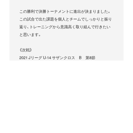
この勝利で決勝トーナメントに進出が決まりました。
この試合で出た課題を個人とチームでしっかりと振り
返り、トレーニングから意識高く取り組んで行きたい
と思います。
《次戦》
2021 Jリーグ U-14 サザンクロス B 第8節
12月12日(日) 12:30KO［唐津フットボールセンター］
アビスパ福岡U-14 vs サガン鳥栖U-14唐津
第35回 福岡県クラブユース(U-14)サッカー大会 1次ラウン
ド