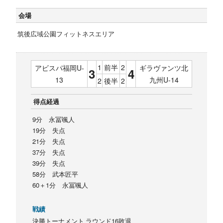
会場
筑後広域公園フィットネスエリア
1
前半
2
アビスパ福岡U-
ギラヴァンツ北
3
4
13
九州U-14
2
後半
2
得点経過
9分 永冨颯人
19分 失点
21分 失点
37分 失点
39分 失点
58分 武本匠平
60＋1分 永冨颯人
戦績
決勝トーナメント ラウンド16敗退