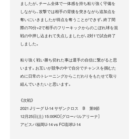
ましたが、チーム全体で一体感を持ち粘り強く守備を
しながら、攻撃では相手の背後を突きながら追加点を
奪いにいきましたが得点を奪うことができず、終了間
際の70分+2で相手のフリーキックからのこぼれ球を混
戦の中押し込まれて失点しましたが、2対1で試合終了
しました。
粘り強く戦い勝ち切れた事は選手の自信に繋がると思
います。お互いが競争の中で自分でチャンスを掴むた
めに日常のトレーニングからこだわりをもたせて取り
組んでいきたいと思います。
《次戦》
2021 Jリーグ U-14 サザンクロス B 第9節
12月25日(土) 15:00KO［グローバルアリーナ］
アビスパ福岡U-14 vs FC琉球U-14