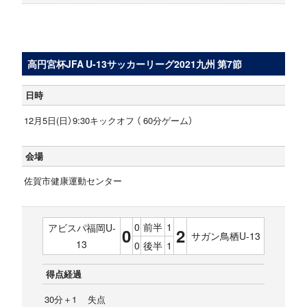
高円宮杯JFA U-13サッカーリーグ2021九州 第7節
日時
12月5日(日）9:30キックオフ （ 60分ゲーム）
会場
佐賀市健康運動センター
0
前半
1
アビスパ福岡U-
0
2
サガン鳥栖U-13
13
0
後半
1
得点経過
30分＋1 失点