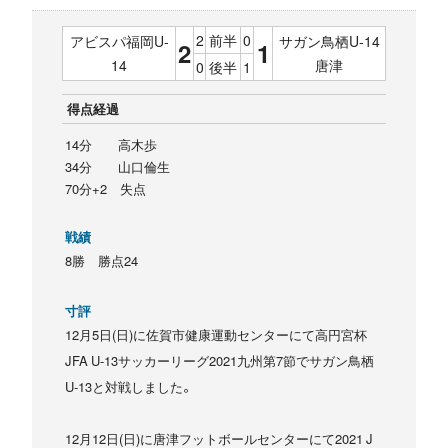
2
前半
0
アビスパ福岡U-
サガン鳥栖U-14
2
1
14
唐津
0
後半
1
得点経過
14分 高木歩
34分 山口倫生
70分+2 失点
戦績
8勝 勝点24
寸評
12月5日(日)に佐賀市健康運動センターにて高円宮杯
JFA U-13サッカーリーグ2021九州第7節でサガン鳥栖
U-13と対戦しました。
12月12日(日)に唐津フットボールセンターにて2021 J