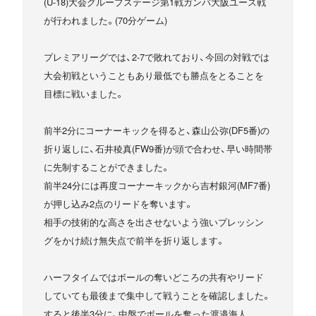
(U-18)大会グループステージ第1戦ガンバ大阪ユース戦
が行われました。(70分ゲーム)
プレミアリーグでは、2-7で敗れており、今回の対戦では
大会初戦ということもあり最低でも勝点をとることを
目標に戦いました。
前半2分にコーナーキックを得ると、森山公弥(DF5番)の
折り返しに、石井稜真(FW9番)が頭で合わせ、早い時間帯
に先制することができました。
前半24分には再度コーナーキックから吉村銀河(MF7番)
が押し込み2点のリードを奪います。
相手の技術的な高さを出させないよう強いプレッシン
グをかけ続け無失点で前半を折り返します。
ハーフタイムではボールの奪いどころの共有やリード
していても最後まで集中して戦うことを確認しました。
すると後半3分に、中盤でボールを奪った渡邉海人