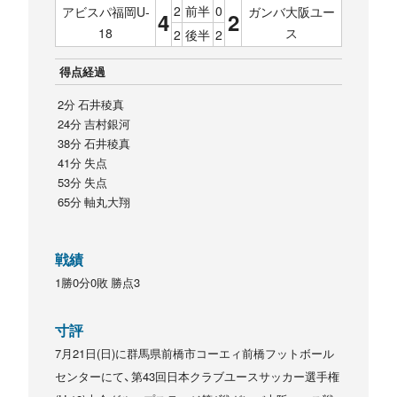
2
前半
0
アビスパ福岡U-
ガンバ大阪ユー
4
2
18
ス
2
後半
2
得点経過
2分 石井稜真
24分 吉村銀河
38分 石井稜真
41分 失点
53分 失点
65分 軸丸大翔
戦績
1勝0分0敗 勝点3
寸評
7月21日(日)に群馬県前橋市コーエィ前橋フットボール
センターにて、第43回日本クラブユースサッカー選手権