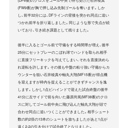
(DF6番)のクロスをゴール中央で待ち受けた石井稜真
(FW9番)が胸で押し込み先制ゴールを奪います。しか
し、前半32分には、DFラインの背後を突かれ同点に追い
つかれ前半を折り返しました。同じような形で失点が続
いており、引き続き課題として残りました。
後半に入るとゴール前で守備をする時間帯が増え、後半
25分にセットプレーのこぼれ球でハンドを取られ相手
に直接フリーキックを与えてしまい、それを直接決めら
れ逆転を許します。その後も中盤の粘り強い守備からカ
ウンターを狙い石井稜真や軸丸大翔(MF15番)が得点機
を迎えますが枠内を捉えることができずチャンスを逸
します。しかし1点ビハインドで迎えた試合終盤の後半
41分に左サイドで前を向いた藤原尚篤(MF38番)のクロ
スに対してゴール前中央に飛び込んだ軸丸大翔が頭で
合わせ同点に追いつくことができました。相手シュート
数の約2倍の13本のシュートを放ちましたがあと1点が
遠く2-2の引き分けで試合終了となりました。