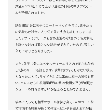
気温も35℃近くまで上がり連戦の日程の中タフなゲー
ムが予想されました。
試合開始1分に相手にコーナーキックを与え、選手たち
の気持ちが試合に入り切る前に失点を許してしまいま
した。プレミアリーグも含め直近の7試合のうち先制点
を許さなければ負けない試合ができていたので、苦しい
立ち上がりとなりました。
また、前半10分にはペナルティーエリア内で崩され失点
し2点のリードを許します。攻撃的に行くしかない状況
となったことで、サイドを起点に果敢に相手の背後を奪
い、クロスから山根顕星(FW39番)や松田知己(MF8番)が
シュートを打ちますが枠を捉えることができません。
後半に入っても相手のボール保持が高く、自陣ゴール前
で守備する時間が長くて何度もピンチを迎えますが粘