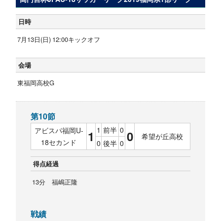
日時
7月13日(日) 12:00キックオフ
会場
東福岡高校G
第10節
1
前半
0
アビスパ福岡U-
1
0
希望が丘高校
18セカンド
0
後半
0
得点経過
13分 福嶋正隆
戦績