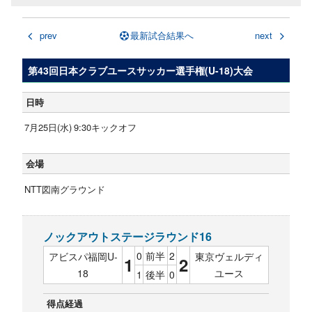
prev
最新試合結果へ
next
第43回日本クラブユースサッカー選手権(U-18)大会
日時
7月25日(水) 9:30キックオフ
会場
NTT図南グラウンド
ノックアウトステージラウンド16
0
前半
2
アビスパ福岡U-
東京ヴェルディ
1
2
18
ユース
1
後半
0
得点経過