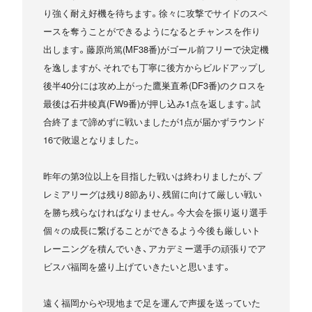
り強く耐え好機を待ちます。徐々に攻撃でサイドのスペ
ースを奪うことができるようになるとチャンスを作り
出します。藤原尚篤(MF38番)がゴール前フリーで決定機
を逸しますが、それでも丁寧に後方からビルドアップし
後半40分には攻め上がった鷹巣直希(DF3番)のクロスを
最後は石井稜真(FW9番)が押し込み1点を返します。試
合終了まで諦めずに戦いましたが1点が届かずラウンド
16で敗退となりました。
昨年の第3位以上を目指した戦いは終わりましたが、プ
レミアリーグは残り8節あり、残留に向けて厳しい戦い
を勝ち残らなければなりません。今大会を振り返り選手
個々の成長に繋げることができるよう今後も厳しいト
レーニングを積んでいき、アカデミー選手の頑張りでア
ビスパ福岡を盛り上げていきたいと思います。
遠く福岡からや現地まで足を運んで声援を送っていた