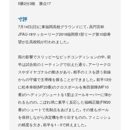
5勝2分3敗 勝点17
寸評
7月14日(日)に東福岡高校グラウンドにて、高円宮杯
JFAU-18サッカーリーグ2019福岡県1部リーグ第10節希
望が丘高校戦が行われました。
雨の影響でスリッピーなピッチコンディションの中、前
半は試合前のミーティングで伝えた通り、アーリークロ
スやダイヤゴナルの動きがあり、相手のミスを誘う前線
からの守備で主導権を握ることができました。前半13分
に松本幸樹(MF23番)のクロスボールを角田朋輝(MF10
番)のヘディングシュートを1度はゴールキーパーに弾か
れるものの、こぼれ球に素早く反応した福嶋正隆(FW20
番)のシュートで先制点をあげました。その後もボール
を保持しながら決定機を作り出すものの、フィニッシュ
の精度を欠き、前半を1－0で終えました。