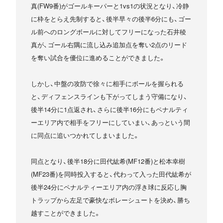
真(FW9番)がゴールキーパーと1vs1の状況となり、冷静
に枠をとらえ先制すると、後半早々の後半6分にも、ゴー
ル前へのロングボールに対してフリーになった石井稜
真が、ゴール右隅に流し込み追加点を奪い2点のリード
を奪い試合を優位に進めることができました。
しかし、中盤の攻防で徐々に相手にボールを握られる
と、ディフェンスラインも下がってしまう守備になり、
後半14分に1点返され、さらに後半16分にもペナルティ
ーエリア内で相手をフリーにしていまい、あっという間
に同点に追いつかれてしまいました。
同点となり、後半18分に田代紘希(MF12番)と松本幸樹
(MF23番)を同時投入すると、代わって入った田代紘希が
後半24分にペナルティーエリア内の浮き球に反応し胸
トラップから左足で豪快なボレーシュートを決め、勝ち
越すことができました。