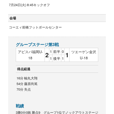
7月24日(火) 8:45キックオフ
会場
コーエィ前橋フットボールセンター
グループステージ第3戦
1
前半
0
アビスパ福岡U-
ツエーゲン金沢
2
1
18
U-18
1
後半
1
得点経過
16分 軸丸大翔
54分 藤原尚篤
70分 失点
戦績
3勝0分0敗 勝点9 グループ1位でノックアウトステージ