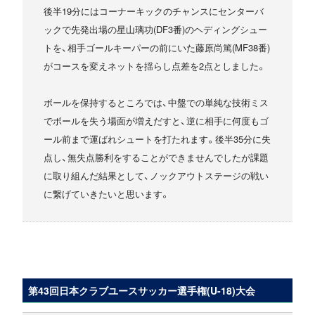
後半19分にはコーナーキックのチャンスにセンターバ
ックで先発出場の星山璃功(DF3番)のヘディングシュー
トを、相手ゴールキーパーの前にいた藤原尚篤(MF38番)
がコースを変えネットを揺らし点差を2点としました。
ボールを保持するところでは、中盤での単純な技術ミス
でボールを失う場面が増えだすと、逆に相手に何度もゴ
ール前まで運ばれシュートを打たれます。後半35分に失
点し、無失点勝利をすることができませんでしたが課題
に取り組んだ結果として、ノックアウトステージの戦い
に繋げていきたいと思います。
第43回日本クラブユースサッカー選手権(U-18)大会