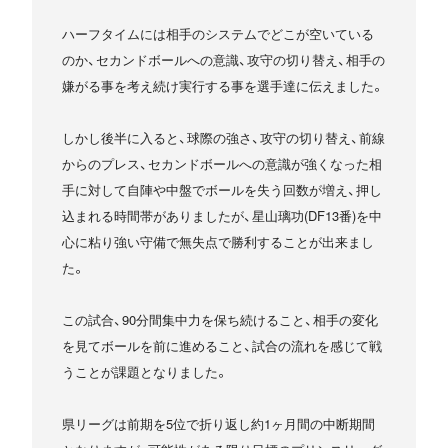
ハーフタイムには相手のシステムでどこが空いている
のか、セカンドボールへの意識、攻守の切り替え、相手の
嫌がる事を考え続け実行する事を選手達に伝えました。
しかし後半に入ると、球際の強さ、攻守の切り替え、前線
からのプレス、セカンドボールへの意識が強くなった相
手に対して自陣や中盤でボールを失う回数が増え、押し
込まれる時間帯がありましたが、星山璃功(DF13番)を中
心に粘り強い守備で無失点で勝利することが出来まし
た。
この試合、90分間集中力を保ち続けること、相手の変化
を見てボールを前に進めること、試合の流れを感じて戦
うことが課題となりました。
県リーグは前期を5位で折り返し約1ヶ月間の中断期間