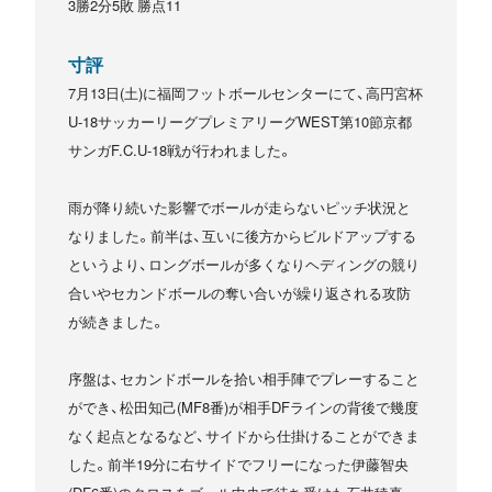
3勝2分5敗 勝点11
寸評
7月13日(土)に福岡フットボールセンターにて、高円宮杯
U-18サッカーリーグプレミアリーグWEST第10節京都
サンガF.C.U-18戦が行われました。
雨が降り続いた影響でボールが走らないピッチ状況と
なりました。前半は、互いに後方からビルドアップする
というより、ロングボールが多くなりヘディングの競り
合いやセカンドボールの奪い合いが繰り返される攻防
が続きました。
序盤は、セカンドボールを拾い相手陣でプレーすること
ができ、松田知己(MF8番)が相手DFラインの背後で幾度
なく起点となるなど、サイドから仕掛けることができま
した。前半19分に右サイドでフリーになった伊藤智央