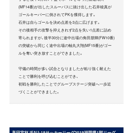
(MF14番)が出したスルーパスに抜け出した石井稜真が
ゴールキーパーに倒されてPKを獲得します。
石井は自らゴールを決め点差を3点に広げます。
その後相手の攻撃を抑えきれず2点を失い1点差に詰め
寄られますが、後半30分に途中出場の角田朋輝(FW10番)
の突破から同じく途中出場の軸丸大翔(MF15番)がゴー
ルを奪い突き放すことができました。
守備の時間が多い試合となりましたが粘り強く耐えた
ことで勝利を呼び込むことができ、
初戦を勝利したことでグループステージ突破へ一歩近
づくことができました。
高円宮杯JFAU-18サッカーリーグ2019福岡県1部リーグ