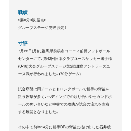
戦績
2勝0分0敗 勝点6
グループステージ突破 決定！
寸評
7月22日(月)に群馬県前橋市コーエィ前橋フットボール
センターにて、第43回日本クラブユースサッカー選手権
(U-18)大会グループステージ第2戦鹿島アントラーズユ
ース戦が行われました。(70分ゲーム)
試合序盤は両チームともロングボールで相手の背後を
狙う攻撃が多く、ヘディングでの競り合いやセカンドボ
ールの奪い合いなど中盤での攻防が試合の流れを左右
する展開となりました。
その中で前半14分に相手DFの背後に抜け出した石井稜