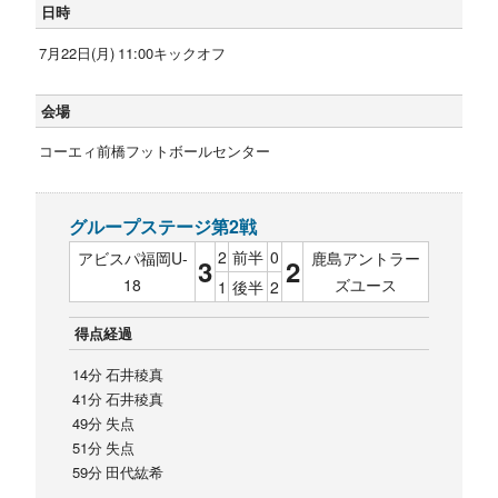
日時
7月22日(月) 11:00キックオフ
会場
コーエィ前橋フットボールセンター
グループステージ第2戦
2
前半
0
アビスパ福岡U-
鹿島アントラー
3
2
18
ズユース
1
後半
2
得点経過
14分 石井稜真
41分 石井稜真
49分 失点
51分 失点
59分 田代紘希