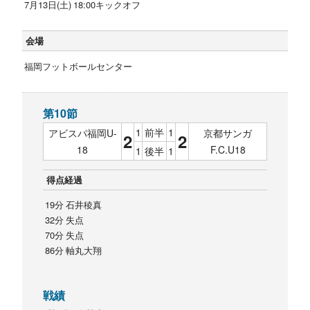
7月13日(土) 18:00キックオフ
会場
福岡フットボールセンター
第10節
1
前半
1
アビスパ福岡U-
京都サンガ
2
2
18
F.C.U18
1
後半
1
得点経過
19分 石井稜真
32分 失点
70分 失点
86分 軸丸大翔
戦績