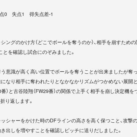
点0 失点1 得失点差-1
ッシングのかけ方（どこでボールを奪うのか）、相手を崩すための
ことを確認し試合にのぞみました。
奪う意識が高く高い位置でボールを奪うことが出来ましたが奪
雑になり相手に奪われたりとなかなかリズムがつかめない展開
20番）と古谷陸翔（FW29番）の関係で上手く相手を崩し決定機
を折り返します。
レッシャーをかけた時のDFラインの高さを高く保つこと、攻撃
動き出しを増やすことを確認しピッチに送りだしました。