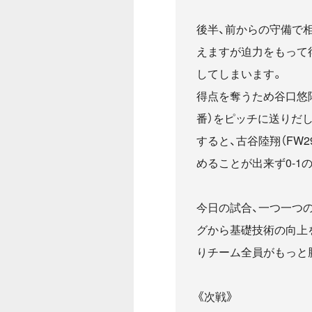
後半、前からの守備で
えますが迫力をもって
してしまいます。
得点を奪うため谷口悠陽
番）をピッチに送りだ
すると、古谷陸翔（FW
めることが出来ず0-1
今日の試合、一つ一つ
グから基礎技術の向上
りチーム全員がもっと
《次戦》