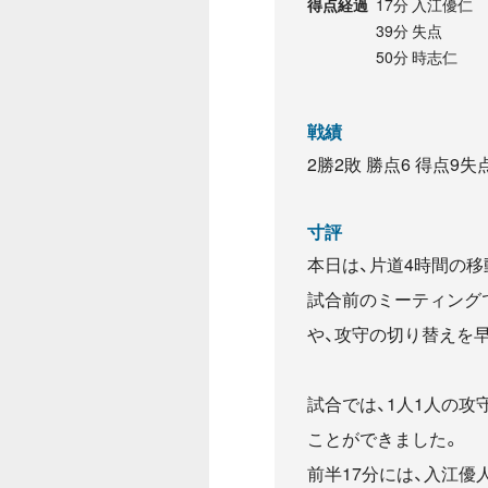
17分 入江優仁
得点経過
39分 失点
50分 時志仁
戦績
2勝2敗 勝点6 得点9
寸評
本日は、片道4時間の
試合前のミーティング
や、攻守の切り替えを
試合では、1人1人の
ことができました。
前半17分には、入江優