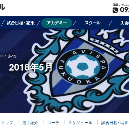
体験レッス
09
ー
U-15
果 2018年5月
トップ
選手紹介
コーチ
スケジュール
試合日程・結果