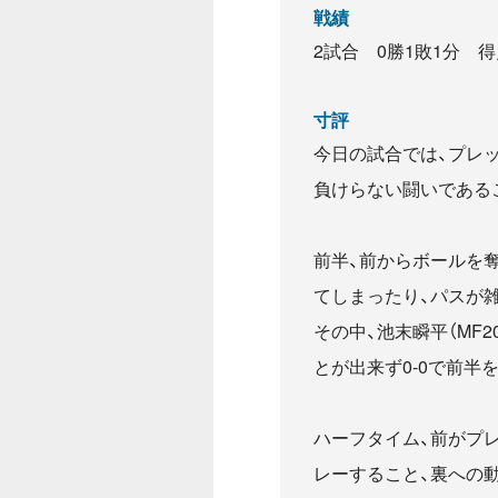
戦績
2試合 0勝1敗1分 得
寸評
今日の試合では、プレ
負けらない闘いである
前半、前からボールを
てしまったり、パスが
その中、池末瞬平（MF
とが出来ず0-0で前半
ハーフタイム、前がプ
レーすること、裏への