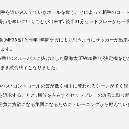
相手を追い込んでていきボールを奪うことによって相手のコー
得点を奪いにいくことが出来ず、後半21分セットプレーから一
（MF38番）と昨年1年間ケガにより思うようにサッカーが出来な
します。
29番）のスルーパスに抜け出した藤海太（FW30番）が決定機を
のまま試合終了となりました。
のパス・コントロールの質が低く相手に奪われるシーンが多く観
を追求することと、勝敗を左右するセットプレーの改善に取り組
勝負に貪欲になる集団になるためにトレーニングから励んでい