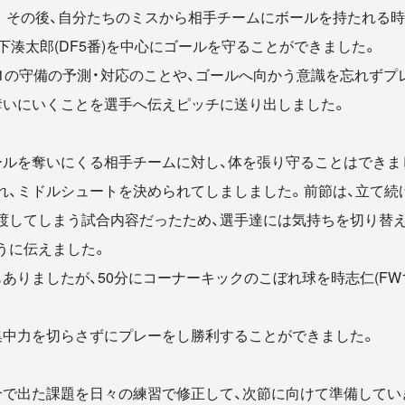
。その後、自分たちのミスから相手チームにボールを持たれる時
、山下湊太郎(DF5番)を中心にゴールを守ることができました。
s1の守備の予測・対応のことや、ゴールへ向かう意識を忘れずプ
奪いにいくことを選手へ伝えピッチに送り出しました。
ールを奪いにくる相手チームに対し、体を張り守ることはできまし
れ、ミドルシュートを決められてしましました。前節は、立て続
渡してしまう試合内容だったため、選手達には気持ちを切り替え
うに伝えました。
ありましたが、50分にコーナーキックのこぼれ球を時志仁(FW
集中力を切らさずにプレーをし勝利することができました。
合で出た課題を日々の練習で修正して、次節に向けて準備してい