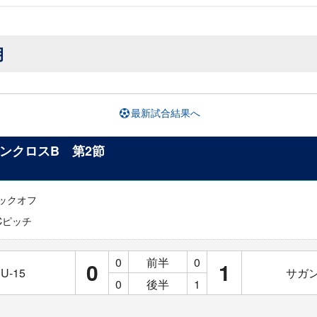
月
最新試合結果へ
 サザンクロスB 第2節
0キックオフ
Cピッチ
0
前半
0
0
1
-15
サガン
0
後半
1