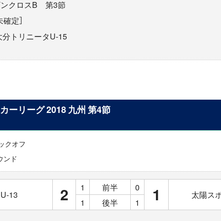
 サザンクロスB 第3節
未確定］
 大分トリニータU-15
ッカーリーグ 2018 九州 第4節
0キックオフ
ウンド
1
前半
0
2
1
-13
太陽スポ
1
後半
1