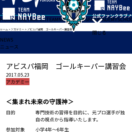
HOME
TICKET
MATCH
TEAM
NEWS
GOODS
FAN
ACADEMY
SCHO
ホーム
>
アカデミー
>
アビスパ福岡 ゴールキーパー講習会
閉じる
NEWS
ニュース
アビスパ福岡 ゴールキーパー講習会
2017.05.23
アカデミー
＜集まれ未来の守護神＞
目的
専門技術の習得を目的に、元プロ選手が独
自の視点から指導いたします。
参加対象
小学4年～6年生