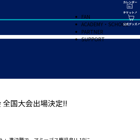
FAN
ACADEMY・SCHOOL
PARTNER
SUPPORT
 全国大会出場決定!!
ント」準決勝で、アミーゴス鹿児島U-18に