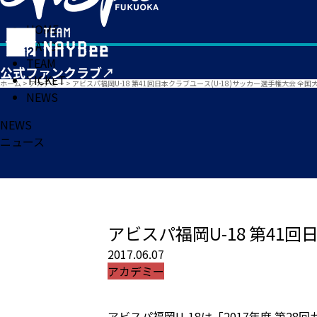
HOME
MATCH
TEAM
TICKET
ホーム
>
アカデミー
>
アビスパ福岡U-18 第41回日本クラブユース(U-18)サッカー選手権大会 全国
NEWS
NEWS
ニュース
アビスパ福岡U-18 第41回
2017.06.07
アカデミー
アビスパ福岡U-18は「2017年度 第2