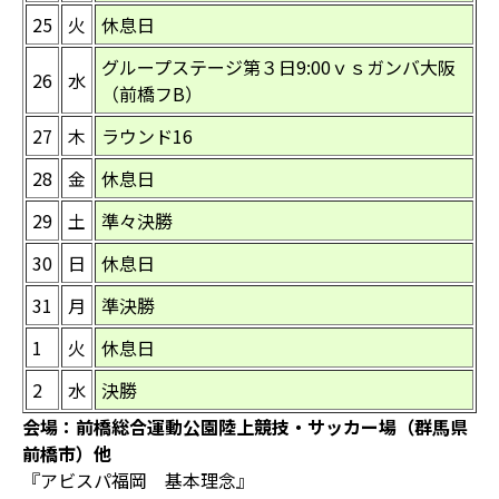
25
火
休息日
グループステージ第３日9:00ｖｓガンバ大阪
26
水
（前橋フB）
27
木
ラウンド16
28
金
休息日
29
土
準々決勝
30
日
休息日
31
月
準決勝
1
火
休息日
2
水
決勝
会場：前橋総合運動公園陸上競技・サッカー場（群馬県
前橋市）他
『アビスパ福岡 基本理念』