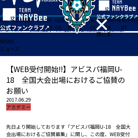
HO
TICK
MAT
TEA
NE
GOO
FA
ACADE
SCHO
PARTN
SUPPO
ME
ET
CH
M
WS
DS
N
MY
OL
ER
RT
ホーム
>
アカデミー
>
【WEB受付開始!!】アビスパ福岡U-18 全国大会出場におけるご協賛のお願い
閉じる
NEWS
ニュース
【WEB受付開始!!】アビスパ福岡U-
18 全国大会出場におけるご協賛の
お願い
2017.06.29
アカデミー
先日より開始しております「アビスパ福岡U-18 全国大
会出場におけるご協賛募集」に関し、この度、WEB受付