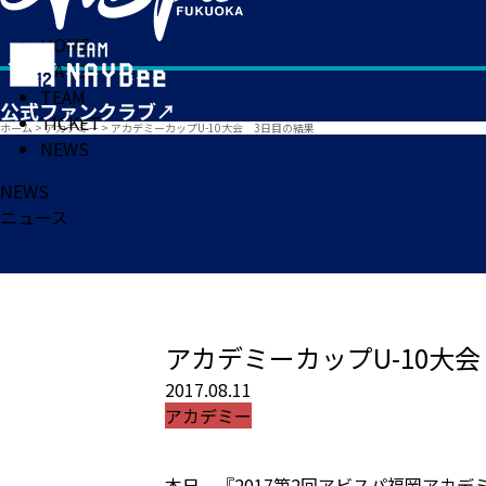
HOME
MATCH
TEAM
TICKET
ホーム
>
アカデミー
>
アカデミーカップU-10大会 3日目の結果
NEWS
NEWS
ニュース
アカデミーカップU-10大
2017.08.11
アカデミー
本日、『2017第2回アビスパ福岡アカデミー