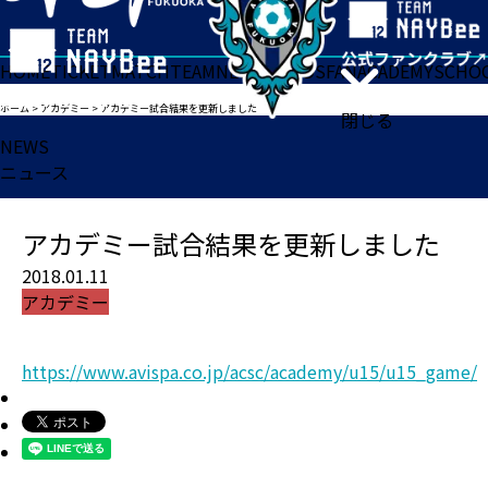
HOME
TICKET
MATCH
TEAM
NEWS
GOODS
FAN
ACADEMY
SCHO
ホーム
>
アカデミー
>
アカデミー試合結果を更新しました
閉じる
NEWS
ニュース
アカデミー試合結果を更新しました
2018.01.11
アカデミー
https://www.avispa.co.jp/acsc/academy/u15/u15_game/