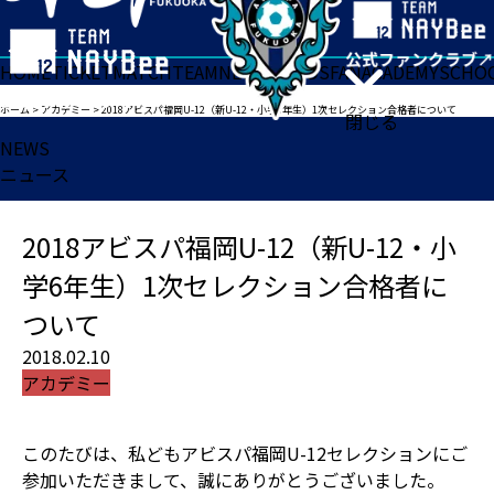
HOME
TICKET
MATCH
TEAM
NEWS
GOODS
FAN
ACADEMY
SCHO
ホーム
>
アカデミー
>
2018アビスパ福岡U-12（新U-12・小学6年生）1次セレクション合格者について
閉じる
NEWS
ニュース
2018アビスパ福岡U-12（新U-12・小
学6年生）1次セレクション合格者に
ついて
2018.02.10
アカデミー
このたびは、私どもアビスパ福岡U-12セレクションにご
参加いただきまして、誠にありがとうございました。