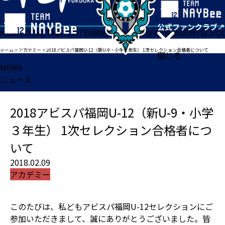
HOME
TICKET
MATCH
TEAM
NEWS
GOODS
FAN
ACADEMY
SCHO
ホーム
>
アカデミー
>
2018アビスパ福岡U-12（新U-9・小学３年生） 1次セレクション合格者について
閉じる
NEWS
ニュース
2018アビスパ福岡U-12（新U-9・小学
３年生） 1次セレクション合格者につ
いて
2018.02.09
アカデミー
このたびは、私どもアビスパ福岡U-12セレクションにご
参加いただきまして、誠にありがとうございました。皆