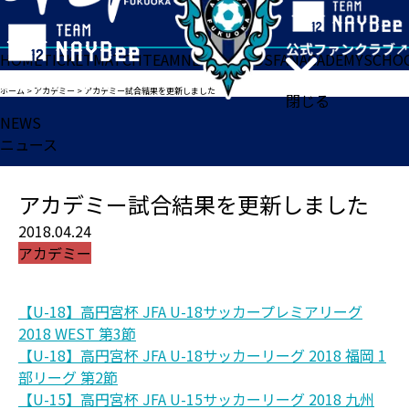
HOME
TICKET
MATCH
TEAM
NEWS
GOODS
FAN
ACADEMY
SCHO
ホーム
>
アカデミー
>
アカデミー試合結果を更新しました
閉じる
NEWS
ニュース
アカデミー試合結果を更新しました
2018.04.24
アカデミー
【U-18】高円宮杯 JFA U-18サッカープレミアリーグ
2018 WEST 第3節
【U-18】高円宮杯 JFA U-18サッカーリーグ 2018 福岡 1
部リーグ 第2節
【U-15】高円宮杯 JFA U-15サッカーリーグ 2018 九州