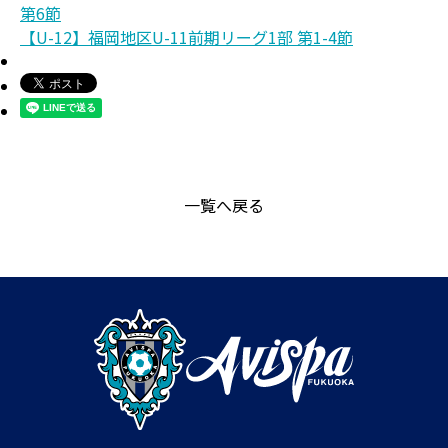
第6節
【U-12】福岡地区U-11前期リーグ1部 第1-4節
一覧へ戻る