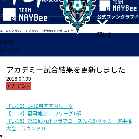
HOME
TICKET
MATCH
TEAM
NEWS
GOODS
FAN
ACADEMY
SCHO
ホーム
>
アカデミー
>
アカデミー試合結果を更新しました
閉じる
NEWS
ニュース
アカデミー試合結果を更新しました
2018.07.09
アカデミー
【U-10】U-10東区区内リーグ
【U-12】福岡地区U-12リーグ1部
【U-15】第33回九州クラブユース(U-15)サッカー選手権
大会 ラウンド16