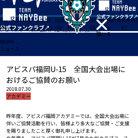
HO
TICK
MAT
TEA
NE
GOO
FA
ACADE
SCHO
PARTN
SUPPO
ME
ET
CH
M
WS
DS
N
MY
OL
ER
RT
ホーム
>
アカデミー
>
アビスパ福岡U-15 全国大会出場におけるご協賛のお願い
閉じる
NEWS
ニュース
アビスパ福岡U-15 全国大会出場に
おけるご協賛のお願い
2018.07.30
アカデミー
昨年度、アビスパ福岡アカデミーでは、全国大会出場に
伴いご協賛活動を行い、皆様より多大なご協賛・ご支援
を賜りましたこと厚く御礼申し上げます。