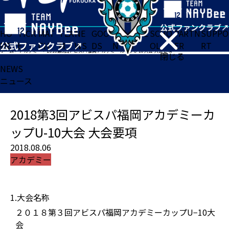
HO
TICK
MAT
TEA
NE
GOO
FA
ACADE
SCHO
PARTN
SUPPO
ME
ET
CH
M
WS
DS
N
MY
OL
ER
RT
ホーム
>
アカデミー
>
2018第3回アビスパ福岡アカデミーカップU-10大会 大会要項
閉じる
NEWS
ニュース
2018第3回アビスパ福岡アカデミーカ
ップU-10大会 大会要項
2018.08.06
アカデミー
1.大会名称
２０１８第３回アビスパ福岡アカデミーカップU−10大
会