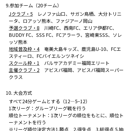
9.参加チーム（20チーム）
Jクラブ・5
レノファ山口、サガン鳥栖、大分トリニ
ータ、ロアッソ熊本、ファジアーノ岡山
予選クラブ・8
川崎FC、西南FC、エリア伊都FC、
BUDDY FC、SSS FC、FCアラーラ、宮崎東SSS、ソレ
ッソ熊本
地域普及枠・4
奄美大島キッズ、鹿児島U-10、FCエ
スティーロ、FCバイエルンツネイシ
スクール枠・1
バルサアカデミー福岡エリート
主催クラブ・2
アビスパ福岡、アビスパ福岡スーパー
クラス
10. 大会方式
すべて24分ゲームとする（12—5−12）
1次リーグ：グループリーグ戦を行う
順位トーナメント：1次リーグの順位をもとに、順位ト
ーナメントを行う
※リーグ順位決定方法1.勝点 2.得失点 3.総得点 5.抽