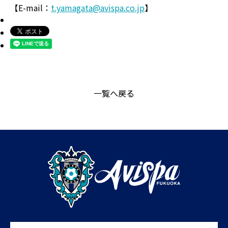
【E-mail：
t.yamagata@avispa.co.jp
】
一覧へ戻る