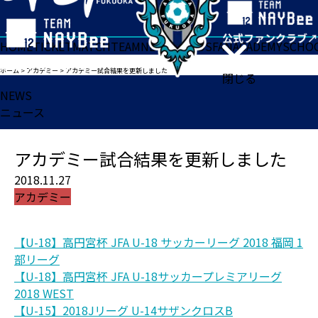
HOME
TICKET
MATCH
TEAM
NEWS
GOODS
FAN
ACADEMY
SCHO
ホーム
>
アカデミー
>
アカデミー試合結果を更新しました
閉じる
NEWS
ニュース
アカデミー試合結果を更新しました
2018.11.27
アカデミー
【U-18】高円宮杯 JFA U-18 サッカーリーグ 2018 福岡 1
部リーグ
【U-18】高円宮杯 JFA U-18サッカープレミアリーグ
2018 WEST
【U-15】2018Jリーグ U-14サザンクロスB