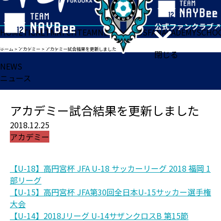
HOME
TICKET
MATCH
TEAM
NEWS
GOODS
FAN
ACADEMY
SCHO
ホーム
>
アカデミー
>
アカデミー試合結果を更新しました
閉じる
NEWS
ニュース
アカデミー試合結果を更新しました
2018.12.25
アカデミー
【U-18】高円宮杯 JFA U-18 サッカーリーグ 2018 福岡 1
部リーグ
【U-15】高円宮杯 JFA第30回全日本U-15サッカー選手権
大会
【U-14】2018Jリーグ U-14サザンクロスB 第15節