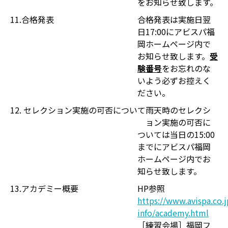
をお知らせ致します。
11.合格発表
合格発表は実施日翌
日17:00にアビスパ福
岡ホームページ内で
お知らせ致します。
受
験番号
をお忘れのな
いよう必ずお控えく
ださい。
12. セレクション実施の可否について
雨天時のセレクシ
ョン実施の可否に
ついては当日の15:00
までにアビスパ福岡
ホームページ内でお
知らせ致します。
13.アカデミー概要
HP参照
https://www.avispa.co.j
info/academy.html
［練習会場］福岡フ