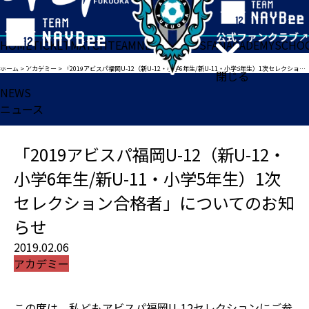
HOME
TICKET
MATCH
TEAM
NEWS
GOODS
FAN
ACADEMY
SCHO
ホーム
>
アカデミー
>
「2019アビスパ福岡U-12（新U-12・小学6年生/新U-11・小学5年生）1次セレクション合格者」についてのお知らせ
閉じる
NEWS
ニュース
「2019アビスパ福岡U-12（新U-12・
小学6年生/新U-11・小学5年生）1次
セレクション合格者」についてのお知
らせ
2019.02.06
アカデミー
この度は、私どもアビスパ福岡U-12セレクションにご参