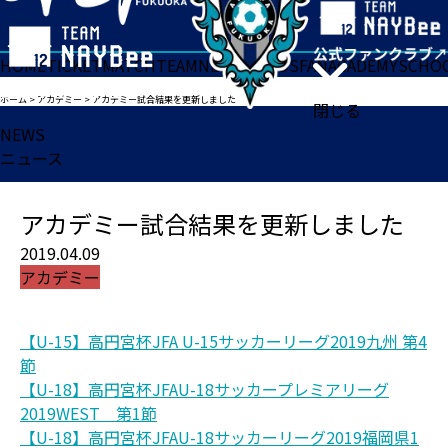
HOME
TICKET
MATCH
TEAM
NEWS
GOODS
FAN
ACADEMY
SCHO
ホーム
>
アカデミー
>
アカデミー試合結果を更新しました
閉じる
NEWS
ニュース
アカデミー試合結果を更新しました
2019.04.09
アカデミー
【U-15】高円宮杯JFA U-15サッカーリーグ2019九州 第4
節
【U-18】高円宮杯JFAU-18サッカープレミアリーグ
2019WEST 第1節
【U-18】高円宮杯JFAU-18サッカーリーグ2019福岡県1