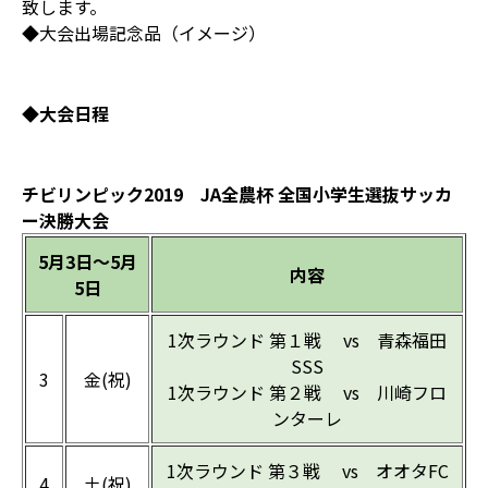
致します。
◆大会出場記念品（イメージ）
◆大会日程
チビリンピック2019 JA全農杯 全国小学生選抜サッカ
ー決勝大会
5月3日～5月
内容
5日
1次ラウンド 第１戦 vs 青森福田
SSS
3
金(祝)
1次ラウンド 第２戦 vs 川崎フロ
ンターレ
1次ラウンド 第３戦 vs オオタFC
4
土(祝)