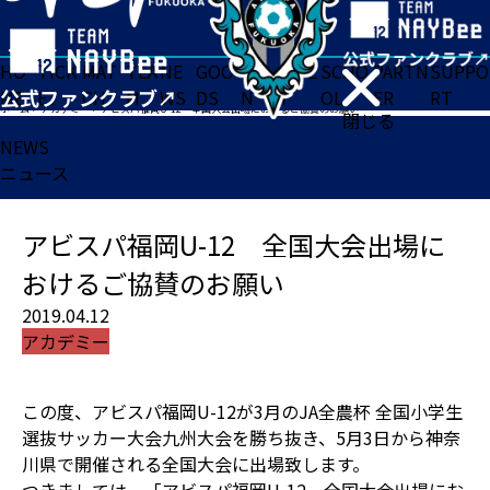
HO
TICK
MAT
TEA
NE
GOO
FA
ACADE
SCHO
PARTN
SUPPO
ME
ET
CH
M
WS
DS
N
MY
OL
ER
RT
ホーム
>
アカデミー
>
アビスパ福岡U-12 全国大会出場におけるご協賛のお願い
閉じる
NEWS
ニュース
アビスパ福岡U-12 全国大会出場に
おけるご協賛のお願い
2019.04.12
アカデミー
この度、アビスパ福岡U-12が3月のJA全農杯 全国小学生
選抜サッカー大会九州大会を勝ち抜き、5月3日から神奈
川県で開催される全国大会に出場致します。