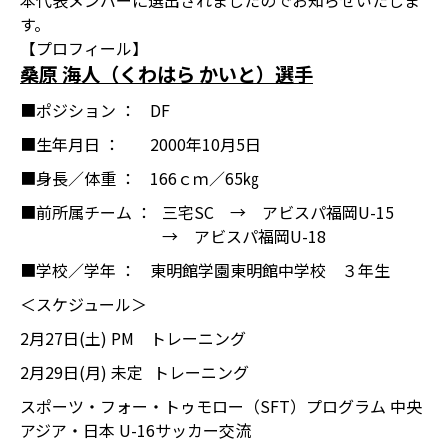
本代表メンバーに選出されましたのでお知らせいたしま
す。
【プロフィール】
桑原 海人（くわはら かいと）選手
■ポジション ：
DF
■生年月日 ：
2000年10月5日
■身長／体重 ：
166ｃｍ／65㎏
■前所属チーム ：
三宅SC → アビスパ福岡U-15
→ アビスパ福岡U-18
■学校／学年 ：
東明館学園東明館中学校 ３年生
＜スケジュール＞
2月27日(土) PM
トレーニング
2月29日(月) 未定
トレーニング
スポーツ・フォー・トゥモロー（SFT）プログラム 中央
アジア・日本 U-16サッカー交流