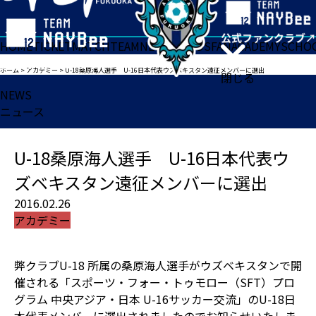
HOME
TICKET
MATCH
TEAM
NEWS
GOODS
FAN
ACADEMY
SCHO
ホーム
>
アカデミー
>
U-18桑原海人選手 U-16日本代表ウズベキスタン遠征メンバーに選出
閉じる
NEWS
ニュース
U-18桑原海人選手 U-16日本代表ウ
ズベキスタン遠征メンバーに選出
2016.02.26
アカデミー
弊クラブU-18 所属の桑原海人選手がウズベキスタンで開
催される「スポーツ・フォー・トゥモロー（SFT）プロ
グラム 中央アジア・日本 U-16サッカー交流」のU-18日