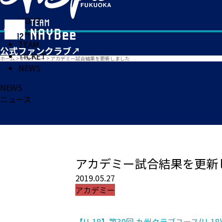
HOME
MATCH
TEAM
TICKET
ホーム
>
アカデミー
>
アカデミー試合結果を更新しました
NEWS
NEWS
ニュース
アカデミー試合結果を更新
2019.05.27
アカデミー
【U-18】第30回 九州クラブユース(U-