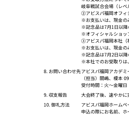
岐阜戦試合会場（レベ
②アビスパ福岡オフィ
※お支払いは、現金の
※記念品は7月1日以
※オフィシャルショップ
③アビスパ福岡本社（福
※お支払いは、現金の
※記念品は7月2日以
※本社でのお受取りは、
8. お問い合わせ先
アビスパ福岡アカデミ
（担当）間嶋、榎本 092-
受付時間：火〜金曜日 1
9. 収支報告
大会終了後、速やかに
10. 御礼方法
アビスパ福岡ホームペ
申込の際にお名前、ホ