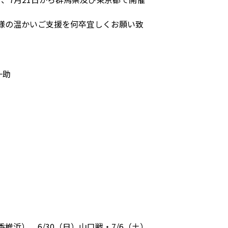
皆様の温かいご支援を何卒宜しくお願い致
一助
。
浜）、6/30（日）山口戦・7/6（土）