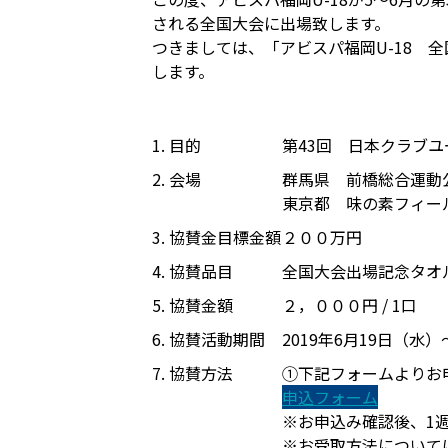
される全国大会に出場致します。
つきましては、「アビスパ福岡U-18 
します。
1. 目的
第43回 日本クラブユ
2. 会場
群馬県 前橋総合運動
東京都 味の素フィー
3. 協賛金目標金額
２００万円
4. 協賛品目
全国大会出場記念タオ
5. 協賛金額
２，０００円 / 1口
6. 協賛活動期間
2019年6月19日（水
7. 協賛方法
①下記フォームよりお
申込フォーム
※お申込み確認後、1
※お受取方法については