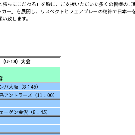
と勝ちにこだわる」を胸に、ご支援いただいた多くの皆様のご
ッカー」を展開し、リスペクトとフェアプレーの精神で日本一
願い致します。
権（
U-18
）大会
容
ンバ大阪（8：45）
島アントラーズ（11：00）
ェーゲン金沢（8：45）