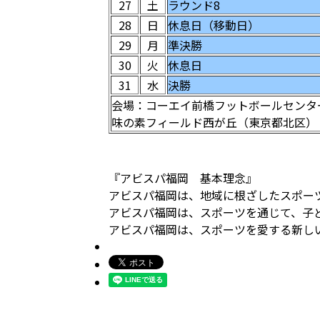
27
土
ラウンド8
28
日
休息日（移動日）
29
月
準決勝
30
火
休息日
31
水
決勝
会場：コーエイ前橋フットボールセンターA
味の素フィールド西が丘（東京都北区）
『アビスパ福岡 基本理念』
アビスパ福岡は、地域に根ざしたスポー
アビスパ福岡は、スポーツを通じて、子
アビスパ福岡は、スポーツを愛する新し