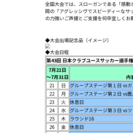
全国大会では、スローガンである「感動
岡の「アグレッシヴでスピーディーなサ
の力強いご声援とご支援を何卒宜しくお
◆大会出場記念品（イメージ）
◆大会日程
第
43
回
日本クラブユースサッカー選手
7
月21日
～7月31日
内
21
日
グループステージ第１日 vsガ
22
月
グループステージ第２日 vs鹿
23
火
休息日
24
水
グループステージ第３日 vsツ
25
木
ラウンド16
26
金
休息日