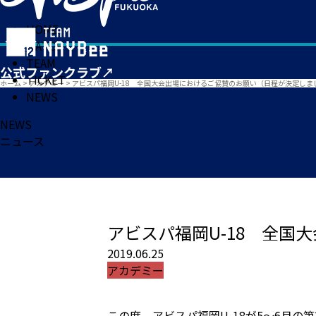
HOME
MATCH
TEAM
TICKET
ホーム
>
アカデミー
>
アビスパ福岡U-18 全国大会出場におけるご協賛のお願い（日程が決定しま
NEWS
NEWS
ニュース
アビスパ福岡U-18 全
2019.06.25
アカデミー
この度、アビスパ福岡U-18が5～6月の