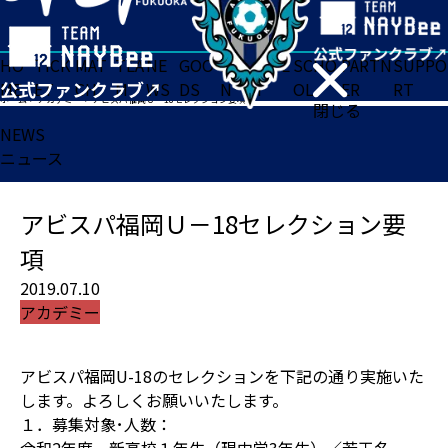
HO
TICK
MAT
TEA
NE
GOO
FA
ACADE
SCHO
PARTN
SUPPO
ME
ET
CH
M
WS
DS
N
MY
OL
ER
RT
ホーム
>
アカデミー
>
アビスパ福岡Ｕ－18セレクション要項
閉じる
NEWS
ニュース
アビスパ福岡Ｕ－18セレクション要
項
2019.07.10
アカデミー
アビスパ福岡U-18のセレクションを下記の通り実施いた
します。よろしくお願いいたします。
１．募集対象･人数：