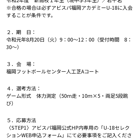
令和2年度 新高校１年生（現中学3年生）／若干名
※合格の場合は必ずアビスパ福岡アカデミーU-18に入会
することが条件です。
２．期 日：
令和元年8月20日（火）9：00～12：00（受付時間 8：
30～）
３．会 場：
福岡フットボールセンター人工芝Aコート
４．選考方法：
ゲーム形式 体力測定（50ｍ走・10ｍ×5・両足5段跳
び）
５．応募方法
〈STEP1〉アビスパ福岡公式HP内専用の「U-18セレク
ションWEB申込フォーム」にて必要事項をご記入くださ