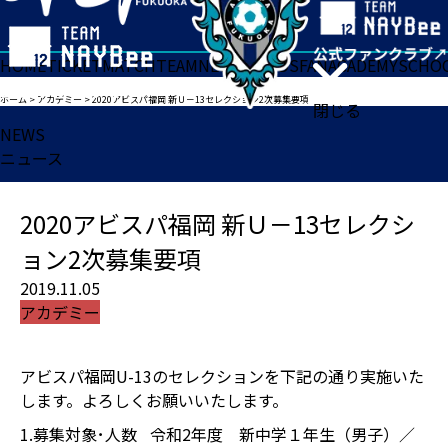
HOME
TICKET
MATCH
TEAM
NEWS
GOODS
FAN
ACADEMY
SCHO
ホーム
>
アカデミー
>
2020アビスパ福岡 新Ｕ－13セレクション2次募集要項
閉じる
NEWS
ニュース
2020アビスパ福岡 新Ｕ－13セレクシ
ョン2次募集要項
2019.11.05
アカデミー
アビスパ福岡U-13のセレクションを下記の通り実施いた
します。よろしくお願いいたします。
1.募集対象･人数
令和2年度 新中学１年生（男子）／