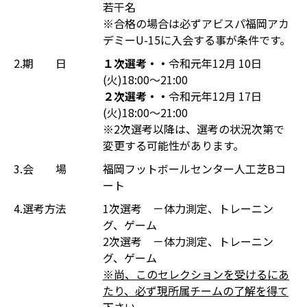
若干名
※合格の場合は必ずアビスパ福岡アカ
デミーU-15に入会する事が条件です。
2.期 日
１次選考・・
令和元年12月 10日
(火)18:00～21:00
２次選考・・
令和元年12月 17日
(火)18:00～21:00
※2次選考以降は、選考の状況次第で
変更する可能性があります。
3.会 場
福岡フットボールセンター人工芝Bコ
ート
4.選考方法
1次選考 －体力測定、トレーニン
グ、ゲーム
2次選考 －体力測定、トレーニン
グ、ゲーム
※尚、このセレクションを受けるにあ
たり、必ず現所属チームの了解を得て