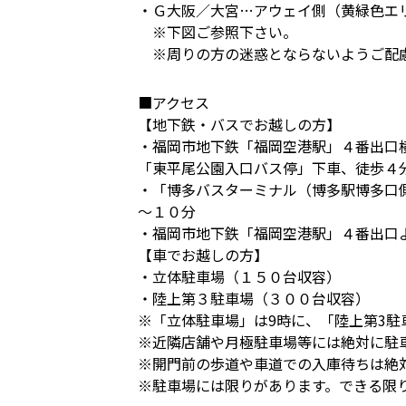
・Ｇ大阪／大宮…アウェイ側（黄緑色エ
※下図ご参照下さい。
※周りの方の迷惑とならないようご配慮
■アクセス
【地下鉄・バスでお越しの方】
・福岡市地下鉄「福岡空港駅」４番出口
「東平尾公園入口バス停」下車、徒歩４
・「博多バスターミナル（博多駅博多口側
～１０分
・福岡市地下鉄「福岡空港駅」４番出口
【車でお越しの方】
・立体駐車場（１５０台収容）
・陸上第３駐車場（３００台収容）
※「立体駐車場」は9時に、「陸上第3
※近隣店舗や月極駐車場等には絶対に駐
※開門前の歩道や車道での入庫待ちは絶
※駐車場には限りがあります。できる限