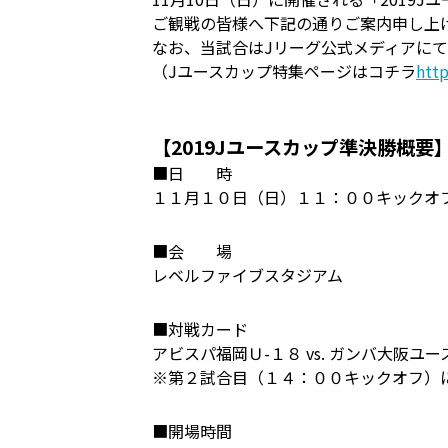
ご観戦の皆様へ下記の通りご案内申し上
なお、当試合はJリーグ公式メディアに
（Jユースカップ特集ページはコチラ
http
【2019Jユースカップ準決勝概要
■日 時
１１月１０日（日）１１：００キックオ
■会 場
レベルファイブスタジアム
■対戦カード
アビスパ福岡Ｕ-１８ vs. ガンバ大阪ユー
※第２試合目（１４：００キックオフ）に
■開場時間