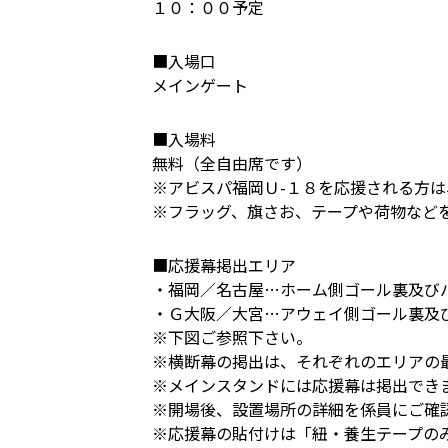
１０：００予定
■入場口
メインゲート
■入場料
無料（全自由席です）
※アビスパ福岡Ｕ-１８を応援される方
※フラッグ、旗さお、テープや荷物など
■応援幕掲出エリア
・福岡／名古屋…ホーム側ゴール裏及び
・Ｇ大阪／大宮…アウェイ側ゴール裏及
※下図ご参照下さい。
※横断幕の掲出は、それぞれのエリアの
※メインスタンドには応援幕は掲出でき
※開場後、設置場所の詳細を係員にご確
※応援幕の貼付けは「紐・養生テープの