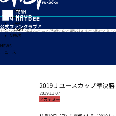
HOME
MATCH
TEAM
TICKET
ホーム
>
アカデミー
>
2019Ｊユースカップ準決勝 アビスパ福岡U-18 vs. ガンバ大阪ユース（レ
NEWS
NEWS
ニュース
2019Ｊユースカップ準決勝
2019.11.07
アカデミー
11月10日（日）に開催される「2019J