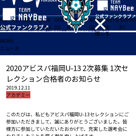
HO
TICK
MAT
TEA
NE
GOO
FA
ACADE
SCHO
PARTN
SUPPO
ME
ET
CH
M
WS
DS
N
MY
OL
ER
RT
ホーム
>
アカデミー
>
2020アビスパ福岡U-13 2次募集 1次セレクション合格者のお知らせ
閉じる
NEWS
ニュース
2020アビスパ福岡U-13 2次募集 1次セ
レクション合格者のお知らせ
2019.12.11
アカデミー
このたびは、私どもアビスパ福岡U-13セレクションにご
参加いただきまして、誠にありがとうございました。皆
様方に参加していただいたおかげで、充実した選考会に