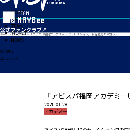
HOME
MATCH
TEAM
TICKET
ホーム
>
アカデミー
>
「アビスパ福岡アカデミーU-12セレクション」 日程変更のお知らせ
NEWS
NEWS
ニュース
「アビスパ福岡アカデミーU
2020.01.28
アカデミー
アビスパ福岡U-12のセレクション日を