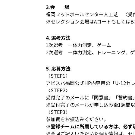
3.会 場
福岡フットボールセンター人工芝 〈受
※セレクション会場はAコートもしくは
4. 選考方法
1次選考 －体力測定、ゲーム
2次選考 －体力測定、トレーニング、
5. 応募方法
〈STEP1〉
アビスパ福岡公式HP内専用の「U-12
〈STEP2〉
受付完了のメールに「同意書」「誓約書
※受付完了のメールが申し込み後1週間
〈STEP3〉
参加費をお振込みください。
※登録チームに所属している方は、必ず
※今回ご記入いただいた個人情報は、セ