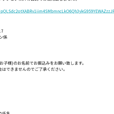
/1FAIpQLSdc2otXABRv1iim4SMbmncLkO6Qh3ykG959YEWAZzzJR
17
ン係
お子様)のお名前でお振込みをお願い致します。
金はできませんのでご了承ください。
の氏名