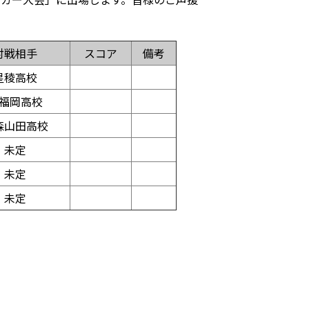
対戦相手
スコア
備考
星稜高校
福岡高校
森山田高校
未定
未定
未定