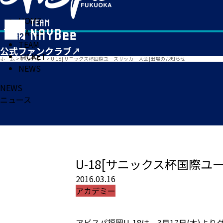
HOME
MATCH
TEAM
TICKET
ホーム
>
アカデミー
>
U-18[サニックス杯国際ユースサッカー大会]出場のお知らせ
NEWS
NEWS
ニュース
U-18[サニックス杯国際
2016.03.16
アカデミー
アビスパ福岡U-18は、3月17日(木