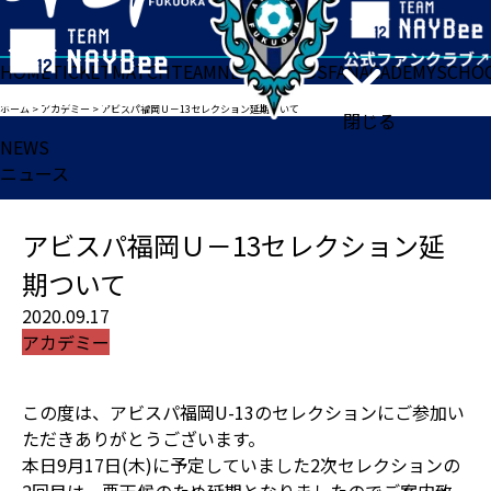
HOME
TICKET
MATCH
TEAM
NEWS
GOODS
FAN
ACADEMY
SCHO
ホーム
>
アカデミー
>
アビスパ福岡Ｕ－13セレクション延期ついて
閉じる
NEWS
ニュース
アビスパ福岡Ｕ－13セレクション延
期ついて
2020.09.17
アカデミー
この度は、アビスパ福岡U-13のセレクションにご参加い
ただきありがとうございます。
本日9月17日(木)に予定していました2次セレクションの