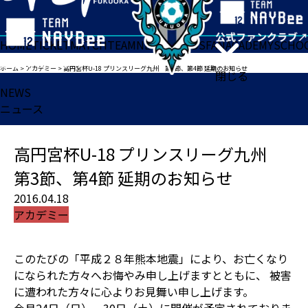
HOME
TICKET
MATCH
TEAM
NEWS
GOODS
FAN
ACADEMY
SCHO
ホーム
>
アカデミー
>
高円宮杯U-18 プリンスリーグ九州 第3節、第4節 延期のお知らせ
閉じる
NEWS
ニュース
高円宮杯U-18 プリンスリーグ九州
第3節、第4節 延期のお知らせ
2016.04.18
アカデミー
このたびの「平成２８年熊本地震」により、お亡くなり
になられた方々へお悔やみ申し上げますとともに、 被害
に遭われた方々に心よりお見舞い申し上げます。