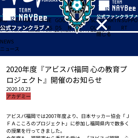
HO
TICK
MAT
TEA
NE
GOO
FA
ACADE
SCHO
PARTN
SUPPO
ME
ET
CH
M
WS
DS
N
MY
OL
ER
RT
ホーム
>
アカデミー
>
2020年度『アビスパ福岡 心の教育プロジェクト』開催のお知らせ
閉じる
NEWS
ニュース
2020年度『アビスパ福岡 心の教育プ
ロジェクト』開催のお知らせ
2020.10.23
アカデミー
アビスパ福岡では2007年度より、日本サッカー協会「Ｊ
ＦＡこころのプロジェクト」に参加し福岡県内で数多く
の授業を行ってきました。