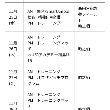
高円宮記念
11月
AM 集合/SmartAmp法
夢フィール
25日
検査→移動(時之栖)
ド
(水)
PM トレーニング
時之栖
AM トレーニング
11月
PM トレーニングマッ
26日
チ
時之栖
(木)
vs JFAアカデミー福島U-
15
11月
AM トレーニング
27日
PM オフザピッチプロ
時之栖
(金)
グラム
AM トレーニング
PM トレーニングマッ
11月
チ
28日
時之栖