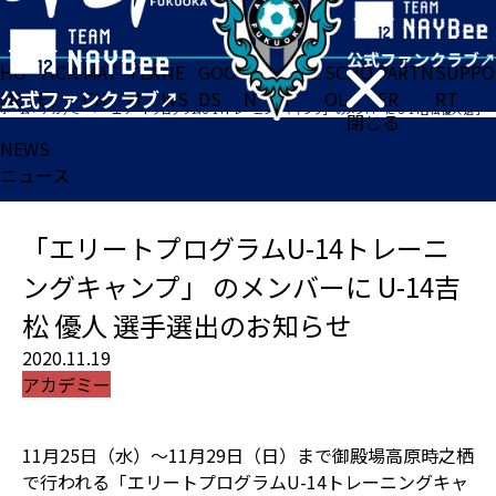
HO
TICK
MAT
TEA
NE
GOO
FA
ACADE
SCHO
PARTN
SUPPO
ME
ET
CH
M
WS
DS
N
MY
OL
ER
RT
ホーム
>
アカデミー
>
「エリートプログラムU-14トレーニングキャンプ」 のメンバーに U-14吉松 優人 選手選出のお知らせ
閉じる
NEWS
ニュース
「エリートプログラムU-14トレーニ
ングキャンプ」 のメンバーに U-14吉
松 優人 選手選出のお知らせ
2020.11.19
アカデミー
11月25日（水）～11月29日（日）まで御殿場高原時之栖
で行われる「エリートプログラムU-14トレーニングキャ