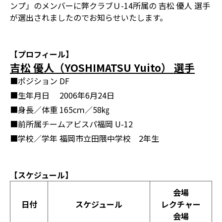
ンプ」のメンバーに弊クラブＵ-14所属の 吉松 優人 選手
が選出されましたのでお知らせいたします。
【プロフィール】
吉松 優人（YOSHIMATSU Yuito） 選手
■ポジション
DF
■生年月日
2006年6月24日
■身長／体重
165cｍ／58㎏
■前所属チーム
アビスパ福岡 U-12
■学校／学年
福岡市立田隈中学校 2年生
【スケジュール】
会場
日付
スケジュール
レクチャー
会場