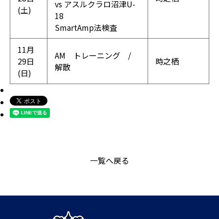
vs アスルクラロ沼津U-
(土)
18
SmartAmp法検査
11月
AM トレーニング /
29日
時之栖
解散
(日)
一覧へ戻る