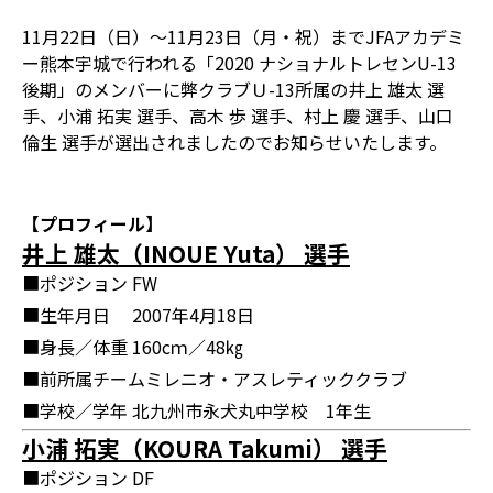
11月22日（日）～11月23日（月・祝）までJFAアカデミ
ー熊本宇城で行われる「2020 ナショナルトレセンU-13
後期」のメンバーに弊クラブＵ-13所属の井上 雄太 選
手、小浦 拓実 選手、高木 歩 選手、村上 慶 選手、山口
倫生 選手が選出されましたのでお知らせいたします。
【プロフィール】
井上 雄太（INOUE Yuta） 選手
■ポジション
FW
■生年月日
2007年4月18日
■身長／体重
160cｍ／48㎏
■前所属チーム
ミレニオ・アスレティッククラブ
■学校／学年
北九州市永犬丸中学校 1年生
小浦 拓実（KOURA Takumi） 選手
■ポジション
DF