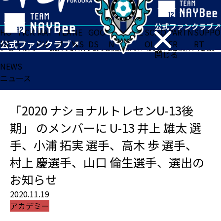
HO
TICK
MAT
TEA
NE
GOO
FA
ACADE
SCHO
PARTN
SUPPO
ME
ET
CH
M
WS
DS
N
MY
OL
ER
RT
ホーム
>
アカデミー
>
「2020 ナショナルトレセンU-13後期」 のメンバーに U-13 井上 雄太 選手、小浦 拓実 選手、高木 歩 選手、 村上 慶選手、山口 倫生選手、選出のお知らせ
閉じる
NEWS
ニュース
「2020 ナショナルトレセンU-13後
期」 のメンバーに U-13 井上 雄太 選
手、小浦 拓実 選手、高木 歩 選手、
村上 慶選手、山口 倫生選手、選出の
お知らせ
2020.11.19
アカデミー