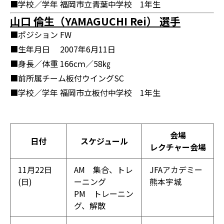
■学校／学年
福岡市立青葉中学校 1年生
山口 倫生（YAMAGUCHI Rei） 選手
■ポジション
FW
■生年月日
2007年6月11日
■身長／体重
166cｍ／58㎏
■前所属チーム
板付ウイングSC
■学校／学年
福岡市立板付中学校 1年生
会場
日付
スケジュール
レクチャー会場
11月22日
AM 集合、トレ
JFAアカデミー
(日)
ーニング
熊本宇城
PM トレーニン
グ、解散