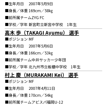
■生年月日
2007年5月9日
■身長／体重
169cｍ／58㎏
■前所属チーム
ZYG FC
■学校／学年
新宮町立新宮中学校 1年生
高木 歩（TAKAGI Ayumu） 選手
■ポジション
MF
■生年月日
2007年5月6日
■身長／体重
166cｍ／53㎏
■前所属チーム
中井サッカー少年団
■学校／学年
北九州市立板櫃中学校 1年生
村上 慶（MURAKAMI Kei） 選手
■ポジション
MF
■生年月日
2007年4月11日
■身長／体重
170cｍ／54㎏
■前所属チーム
アビスパ福岡U-12