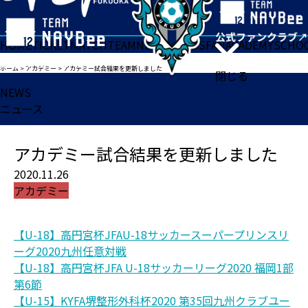
HOME
TICKET
MATCH
TEAM
NEWS
GOODS
FAN
ACADEMY
SCHO
ホーム
>
アカデミー
>
アカデミー試合結果を更新しました
閉じる
NEWS
ニュース
アカデミー試合結果を更新しました
2020.11.26
アカデミー
【U-18】高円宮杯JFAU-18サッカースーパープリンスリ
ーグ2020九州任意対戦
【U-18】高円宮杯JFA U-18サッカーリーグ2020 福岡1部
第6節
【U-15】KYFA堺整形外科杯2020 第35回九州クラブユー