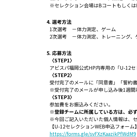
※セレクション会場はBコートもしくは
4. 選考方法
1次選考 －体力測定、ゲーム
2次選考 －体力測定、トレーニング、
5. 応募方法
〈STEP1〉
アビスパ福岡公式HP内専用の「U-12
〈STEP2〉
受付完了のメールに「同意書」「誓約
※受付完了のメールが申し込み後1週間
〈STEP3〉
参加費をお振込みください。
※登録チームに所属している方は、必
※今回ご記入いただいた個人情報は、
【U-12セレクションWEB申込フォー
https://forms.gle/svFXzKaazikPfWdM9