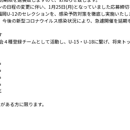
の日程の変更に伴い、1月25日(月)となっていました応募締切を
岡U-12のセレクションを、感染予防対策を徹底し実施いたし
、今後の新型コロナウイルス感染状況により、急遽開催を延期
す
会４種登録チームとして活動し、U-15・U-18に繋げ、将来
名
名
名
名
生
思がある方に限ります。