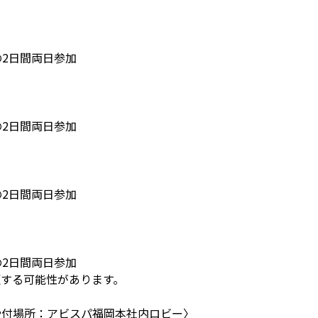
0の2日間両日参加
0の2日間両日参加
0の2日間両日参加
0の2日間両日参加
更する可能性があります。
受付場所：アビスパ福岡本社内ロビー〉