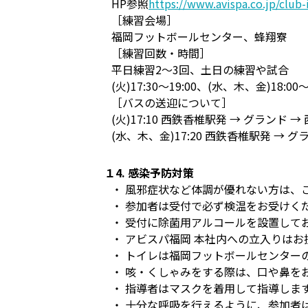
HP参照
https://www.avispa.co.jp/club
［練習会場］
福岡フットボールセンター、蜂翔寮
［練習回数・時間］
平日練習2〜3回、土日の練習や試合
(火)17:30〜19:00、(水、木、金)18:0
［バスの送迎について］
(火)17:10 西鉄香椎駅発 → グランド 
(水、木、金)17:20 西鉄香椎駅発 → 
１4. 感染予防対策
・ 風邪症状など体調が優れない方は、
・ 参加者は受付で必ず検温をお受けく
・ 受付に除菌用アルコールを設置して
・ アビスパ福岡 本社内への立入りは
・ トイレは福岡フットボールセンター
・ 咳・くしゃみをする際は、口や鼻を
・ 指導者はマスクを着用して指導しま
・ 十分な呼吸を行えるように、参加者