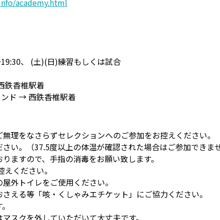
-info/academy.html
0〜19:30、 (土)(日)練習もしくは試合
→ 西鉄香椎駅着
グランド → 西鉄香椎駅着
ご無理をなさらずセレクションへのご参加をお控えください。
ださい。（37.5度以上の体温が確認された場合はご参加できま
おりますので、手指の消毒をお願い致します。
お控えください。
の屋外トイレをご使用ください。
おさえる等「咳・くしゃみエチケット」にご協力ください。
す。
はマスクを外していただいて大丈夫です。