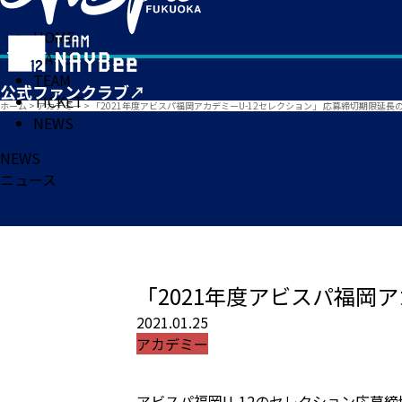
HOME
MATCH
TEAM
TICKET
ホーム
>
アカデミー
>
「2021年度アビスパ福岡アカデミーU-12セレクション」 応募締切期限延長
NEWS
NEWS
ニュース
「2021年度アビスパ福岡
2021.01.25
アカデミー
アビスパ福岡U-12のセレクション応募