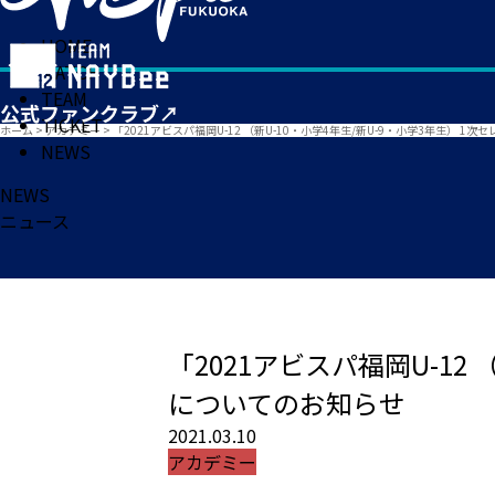
HOME
MATCH
TEAM
TICKET
ホーム
>
アカデミー
>
「2021アビスパ福岡U-12 （新U-10・小学4年生/新U-9・小学3年生） 
NEWS
NEWS
ニュース
「2021アビスパ福岡U-12
についてのお知らせ
2021.03.10
アカデミー