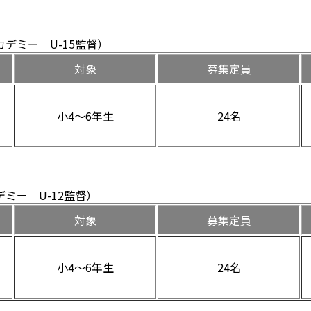
デミー U-15監督）
対象
募集定員
小4～6年生
24名
ミー U-12監督）
対象
募集定員
小4～6年生
24名