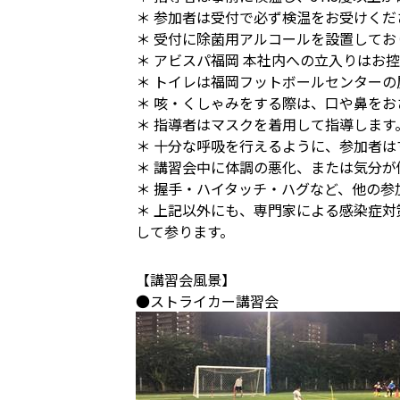
＊ 参加者は受付で必ず検温をお受けくだ
＊ 受付に除菌用アルコールを設置して
＊ アビスパ福岡 本社内への立入りはお
＊ トイレは福岡フットボールセンター
＊ 咳・くしゃみをする際は、口や鼻を
＊ 指導者はマスクを着用して指導します
＊ 十分な呼吸を行えるように、参加者
＊ 講習会中に体調の悪化、または気分
＊ 握手・ハイタッチ・ハグなど、他の
＊ 上記以外にも、専門家による感染症
して参ります。
【講習会風景】
●ストライカー講習会