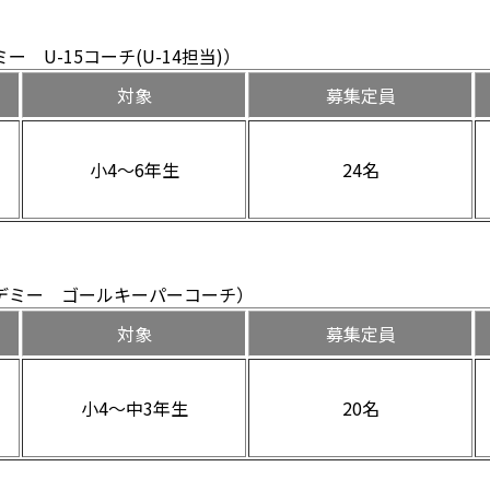
U-15コーチ(U-14担当)）
対象
募集定員
小4～6年生
24名
デミー ゴールキーパーコーチ）
対象
募集定員
小4～中3年生
20名