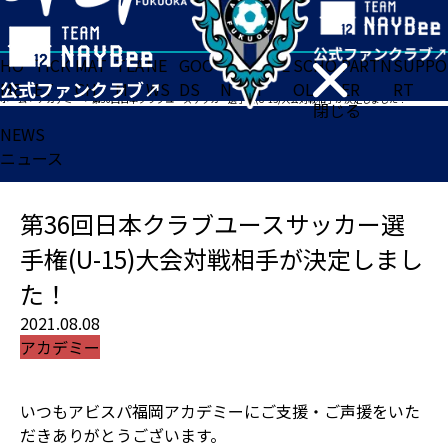
HO
TICK
MAT
TEA
NE
GOO
FA
ACADE
SCHO
PARTN
SUPPO
ME
ET
CH
M
WS
DS
N
MY
OL
ER
RT
ホーム
>
アカデミー
>
第36回日本クラブユースサッカー選手権(U-15)大会対戦相手が決定しました！
閉じる
NEWS
ニュース
第36回日本クラブユースサッカー選
手権(U-15)大会対戦相手が決定しまし
た！
2021.08.08
アカデミー
いつもアビスパ福岡アカデミーにご支援・ご声援をいた
だきありがとうございます。