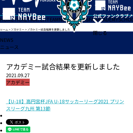
HOME
TICKET
MATCH
TEAM
NEWS
GOODS
FAN
ACADEMY
SCHO
ホーム
>
アカデミー
>
アカデミー試合結果を更新しました
閉じる
NEWS
ニュース
アカデミー試合結果を更新しました
2021.09.27
アカデミー
【U-18】高円宮杯JFA U-18サッカーリーグ2021 プリン
スリーグ九州 第13節