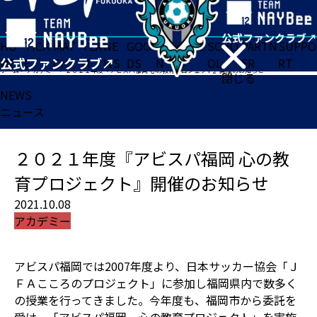
HO
TICK
MAT
TEA
NE
GOO
FA
ACADE
SCHO
PARTN
SUPPO
ME
ET
CH
M
WS
DS
N
MY
OL
ER
RT
ホーム
>
アカデミー
>
２０２１年度『アビスパ福岡 心の教育プロジェクト』開催のお知らせ
閉じる
NEWS
ニュース
２０２１年度『アビスパ福岡 心の教
育プロジェクト』開催のお知らせ
2021.10.08
アカデミー
アビスパ福岡では2007年度より、日本サッカー協会「Ｊ
ＦＡこころのプロジェクト」に参加し福岡県内で数多く
の授業を行ってきました。今年度も、福岡市から委託を