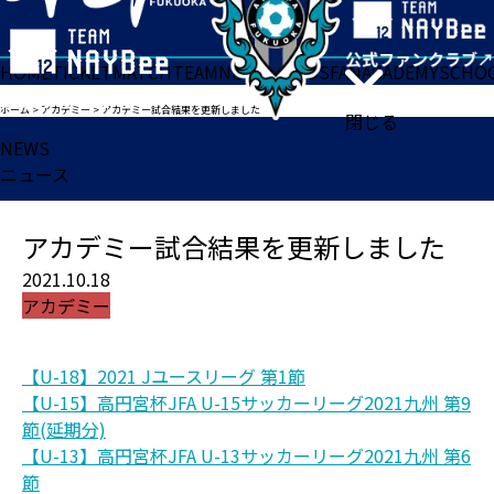
HOME
TICKET
MATCH
TEAM
NEWS
GOODS
FAN
ACADEMY
SCHO
ホーム
>
アカデミー
>
アカデミー試合結果を更新しました
閉じる
NEWS
ニュース
アカデミー試合結果を更新しました
2021.10.18
アカデミー
【U-18】2021 Jユースリーグ 第1節
【U-15】高円宮杯JFA U-15サッカーリーグ2021九州 第9
節(延期分)
【U-13】高円宮杯JFA U-13サッカーリーグ2021九州 第6
節