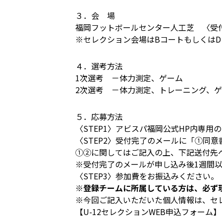
３．会 場
福岡フットボールセンター人工芝 〈受
※セレクション会場はBコートもしくは
４．選考方法
1次選考 －体力測定、ゲーム
2次選考 －体力測定、トレーニング、
５．応募方法
〈STEP1〉アビスパ福岡公式HP内専用
〈STEP2〉受付完了のメールに「①同
①②に関してはご記入の上、下記送付先
※受付完了のメールが申し込み後1週間
〈STEP3〉参加費をお振込みください。
※登録チームに所属している方は、必ず
※今回ご記入いただいた個人情報は、セ
【U-12セレクションWEB申込フォーム