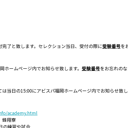
付完了と致します。セレクション当日、受付の際に
受験番号
を
パ福岡ホームページ内でお知らせ致します。
受験番号
をお忘れのな
は当日の15:00にアビスパ福岡ホームページ内でお知らせ致
info/academy.html
、蜂翔寮
日の練習や試合