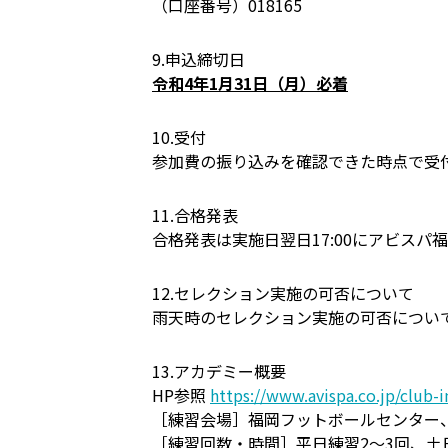
（口座番号）018165
9.申込締切日
令和4年1月31日（月）必着
10.受付
参加費の振り込みを確認できた時点で受
11.合格発表
合格発表は実施日翌日17:00にアビス
12.セレクション実施の可否について
雨天時のセレクション実施の可否について
13.アカデミー概要
HP参照
https://www.avispa.co.jp/club-
［練習会場］福岡フットボールセンター
［練習回数・時間］平日練習2〜3回、土