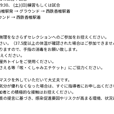
〜19:30、 (土)(日)練習もしくは試合
鉄香椎駅発 → グラウンド → 西鉄香椎駅着
ラウンド → 西鉄香椎駅着
ご無理をなさらずセレクションへのご参加をお控えください。
さい。（37.5度以上の体温が確認された場合はご参加できませ
おりますので、手指の消毒をお願い致します。
控えください。
の屋外トイレをご使用ください。
おさえる等「咳・くしゃみエチケット」にご協力ください。
。
はマスクを外していただいて大丈夫です。
は気分が優れなくなった場合は、すぐに指導者にお申し出くださ
参加者との積極的な接触はお控えください。
対策の提言に基づき、感染促進要因やリスクが高まる環境、状況