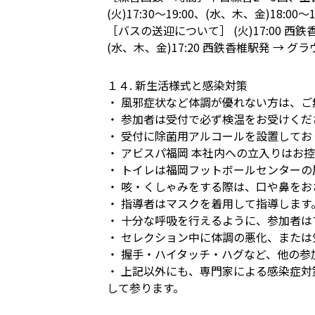
(火)17:30〜19:00、(水、木、金)18:00
［バスの送迎について］ (火)17:00 西
(水、木、金)17:20 西鉄香椎駅発 → グ
１４. 新生活様式と感染対策
・ 風邪症状など体調が優れない方は、
・ 参加者は受付で必ず検温をお受けくだ
・ 受付に除菌用アルコールを設置して
・ アビスパ福岡 本社内への立入りはお
・ トイレは福岡フットボールセンター
・ 咳・くしゃみをする際は、口や鼻を
・ 指導者はマスクを着用して指導します
・ 十分な呼吸を行えるように、参加者
・ セレクション中に体調の悪化、また
・ 握手・ハイタッチ・ハグなど、他の
・ 上記以外にも、専門家による感染症
して参ります。