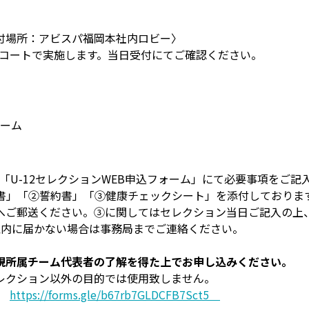
付場所：アビスパ福岡本社内ロビー〉
Dコートで実施します。当日受付にてご確認ください。
ゲーム
の「U-12セレクションWEB申込フォーム」にて必要事項をご記
意書」「②誓約書」「③健康チェックシート」を添付しておりま
へご郵送ください。③に関してはセレクション当日ご記入の上
以内に届かない場合は事務局までご連絡ください。
現所属チーム代表者の了解を得た上でお申し込みください。
レクション以外の目的では使用致しません。
】
https://forms.gle/b67rb7GLDCFB7Sct5